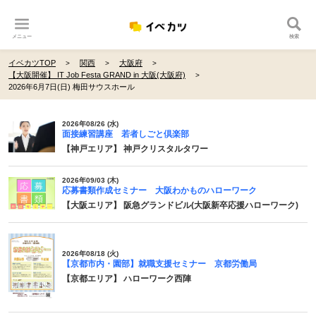
メニュー
検索
イベカツTOP
関西
大阪府
【大阪開催】 IT Job Festa GRAND in 大阪(大阪府)
2026年6月7日(日) 梅田サウスホール
2026年08/26 (水)
面接練習講座 若者しごと倶楽部
【神戸エリア】 神戸クリスタルタワー
2026年09/03 (木)
応募書類作成セミナー 大阪わかものハローワーク
【大阪エリア】 阪急グランドビル(大阪新卒応援ハローワーク)
2026年08/18 (火)
【京都市内・園部】就職支援セミナー 京都労働局
【京都エリア】 ハローワーク西陣