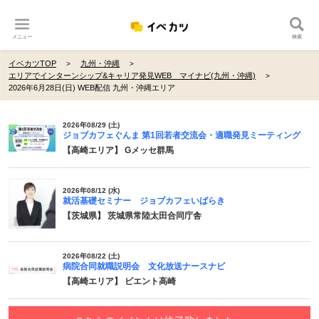
メニュー
検索
イベカツTOP
九州・沖縄
エリアでインターンシップ&キャリア発見WEB マイナビ(九州・沖縄)
2026年6月28日(日) WEB配信 九州・沖縄エリア
2026年08/29 (土)
ジョブカフェぐんま 第1回若者交流会・適職発見ミーティング
【高崎エリア】 Gメッセ群馬
2026年08/12 (水)
就活基礎セミナー ジョブカフェいばらき
【茨城県】 茨城県常陸太田合同庁舎
2026年08/22 (土)
病院合同就職説明会 文化放送ナースナビ
【高崎エリア】 ビエント高崎