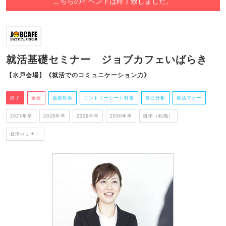
こちらのイベントは終了致しました。
就活基礎セミナー ジョブカフェいばらき
【水戸会場】《就活でのコミュニケーション力》
終了
全般
面接対策
エントリーシート対策
自己分析
就活マナー
2027年卒
2028年卒
2029年卒
2030年卒
既卒（転職）
就活セミナー