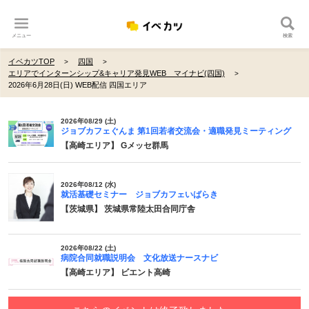
メニュー
検索
イベカツTOP
四国
エリアでインターンシップ&キャリア発見WEB マイナビ(四国)
2026年6月28日(日) WEB配信 四国エリア
2026年08/29 (土)
ジョブカフェぐんま 第1回若者交流会・適職発見ミーティング
【高崎エリア】 Gメッセ群馬
2026年08/12 (水)
就活基礎セミナー ジョブカフェいばらき
【茨城県】 茨城県常陸太田合同庁舎
2026年08/22 (土)
病院合同就職説明会 文化放送ナースナビ
【高崎エリア】 ビエント高崎