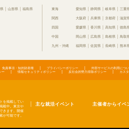
県
山形県
福島県
東海
愛知県
静岡県
岐阜県
三重
関西
大阪府
兵庫県
京都府
滋賀
四国
愛媛県
香川県
高知県
徳島
中国
岡山県
広島県
島根県
鳥取
九州・沖縄
福岡県
佐賀県
長崎県
熊本
免責事項・知的財産権
プライバシーポリシー
外部サービスの利用につ
シー
情報セキュリティポリシー
反社会的勢力排除ポリシー
カスタ
トを掲載してい
主な就活イベント
主催者からイベ
掲載中。東京や
できます。開催
索が可能です。