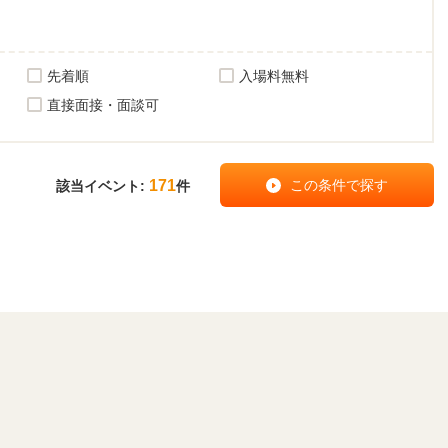
先着順
入場料無料
直接面接・面談可
171
該当イベント:
件