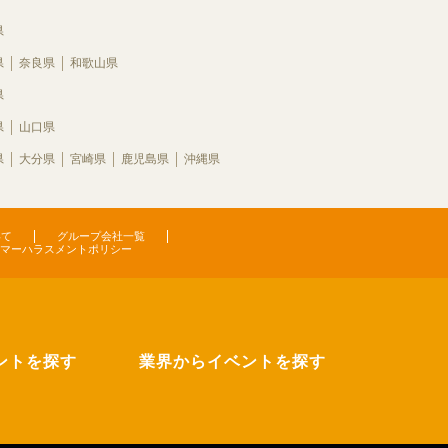
県
県
奈良県
和歌山県
県
県
山口県
県
大分県
宮崎県
鹿児島県
沖縄県
いて
グループ会社一覧
マーハラスメントポリシー
ントを探す
業界からイベントを探す