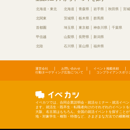
北海道・東北
北海道
青森県
岩手県
秋田県
宮城
北関東
茨城県
栃木県
群馬県
首都圏
埼玉県
東京都
神奈川県
千葉県
甲信越
山梨県
長野県
新潟県
北陸
石川県
富山県
福井県
運営会社
お問い合わせ
イベント掲載依頼
行動ターゲティング広告について
コンプライアンスポリ
イベカツでは、合同企業説明会・就活セミナー・就活イベン
ます。就活生・既卒生・転職者向けのそれぞれのイベントを
大阪、名古屋はもちろん、全国の就活イベントを探すことが
地・対象学生・種類・特徴など、さまざまな方法での横断検