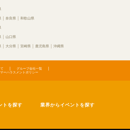
県
県
奈良県
和歌山県
県
県
山口県
県
大分県
宮崎県
鹿児島県
沖縄県
いて
グループ会社一覧
マーハラスメントポリシー
ントを探す
業界からイベントを探す