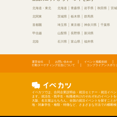
北海道・東北
北海道
青森県
岩手県
秋田県
宮城
北関東
茨城県
栃木県
群馬県
首都圏
埼玉県
東京都
神奈川県
千葉県
甲信越
山梨県
長野県
新潟県
北陸
石川県
富山県
福井県
運営会社
お問い合わせ
イベント掲載依頼
行動ターゲティング広告について
コンプライアンスポリ
イベカツでは、合同企業説明会・就活セミナー・就活イベン
ます。就活生・既卒生・転職者向けのそれぞれのイベントを
大阪、名古屋はもちろん、全国の就活イベントを探すことが
地・対象学生・種類・特徴など、さまざまな方法での横断検