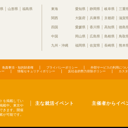
県
山形県
福島県
東海
愛知県
静岡県
岐阜県
三重
関西
大阪府
兵庫県
京都府
滋賀
四国
愛媛県
香川県
高知県
徳島
中国
岡山県
広島県
島根県
鳥取
九州・沖縄
福岡県
佐賀県
長崎県
熊本
免責事項・知的財産権
プライバシーポリシー
外部サービスの利用につ
シー
情報セキュリティポリシー
反社会的勢力排除ポリシー
カスタ
トを掲載してい
主な就活イベント
主催者からイベ
掲載中。東京や
できます。開催
索が可能です。