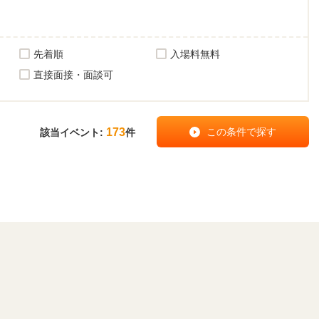
先着順
入場料無料
直接面接・面談可
173
該当イベント:
件