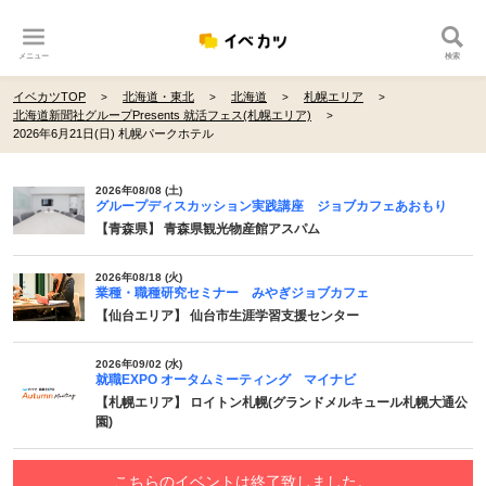
メニュー
検索
イベカツTOP
北海道・東北
北海道
札幌エリア
北海道新聞社グループPresents 就活フェス(札幌エリア)
2026年6月21日(日) 札幌パークホテル
2026年08/08 (土)
グループディスカッション実践講座 ジョブカフェあおもり
【青森県】 青森県観光物産館アスパム
2026年08/18 (火)
業種・職種研究セミナー みやぎジョブカフェ
【仙台エリア】 仙台市生涯学習支援センター
2026年09/02 (水)
就職EXPO オータムミーティング マイナビ
【札幌エリア】 ロイトン札幌(グランドメルキュール札幌大通公
園)
こちらのイベントは終了致しました。