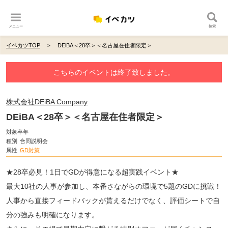
メニュー
検索
イベカツTOP
DEiBA＜28卒＞＜名古屋在住者限定＞
こちらのイベントは終了致しました。
株式会社DEiBA Company
DEiBA＜28卒＞＜名古屋在住者限定＞
対象卒年
種別
合同説明会
属性
GD対策
★28卒必見！1日でGDが得意になる超実践イベント★
最大10社の人事が参加し、本番さながらの環境で5題のGDに挑戦！
人事から直接フィードバックが貰えるだけでなく、評価シートで自
分の強みも明確になります。