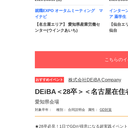
就職EXPO オータムミーティング マ
インター
イナビ
ア 薬学生
【名古屋エリア】 愛知県産業労働セ
【仙台エリ
ンター(ウインクあいち)
仙台
こちらのイ
株式会社DEiBA Company
おすすめイベント
DEiBA＜28卒＞＜名古屋在
愛知県会場
対象卒年：
種別：
合同説明会
属性：
GD対策
★28卒必見！1日でGDが得意になる超実践イベント