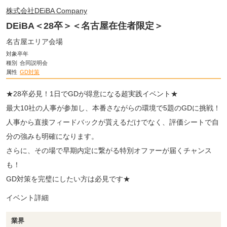
株式会社DEiBA Company
DEiBA＜28卒＞＜名古屋在住者限定＞
名古屋エリア会場
対象卒年
種別
合同説明会
属性
GD対策
★28卒必見！1日でGDが得意になる超実践イベント★
最大10社の人事が参加し、本番さながらの環境で5題のGDに挑戦！
人事から直接フィードバックが貰えるだけでなく、評価シートで自
分の強みも明確になります。
さらに、その場で早期内定に繋がる特別オファーが届くチャンス
も！
GD対策を完璧にしたい方は必見です★
イベント詳細
業界