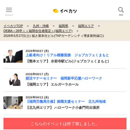
メニュー
検索
イベカツTOP
九州・沖縄
福岡県
福岡エリア
DEiBA＜28卒＞＜福岡在住者限定＞(福岡エリア)
2026年6月27日(土) 福さ屋本社ビル(TKPガーデンシティ博多新幹線口)
2026年08/27 (木)
上級者向け！リアル模擬面接 ジョブカフェくまもと
【熊本エリア】 水前寺駅ビル(ジョブカフェくまもと)
2026年08/17 (月)
就活マナーセミナー 福岡新卒応援ハローワーク
【福岡エリア】 エルガーラホール
2026年08/12 (水)
【福岡労働局主催】就職支援セミナー 北九州地域
【北九州エリア】 ハローワーク小倉門司出張所
こちらのイベントは終了致しました。