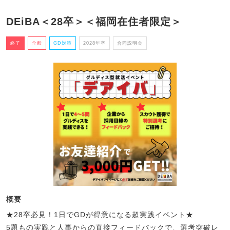
DEiBA＜28卒＞＜福岡在住者限定＞
終了
全般
GD対策
2028年卒
合同説明会
概要
★28卒必見！1日でGDが得意になる超実践イベント★
5題もの実践と人事からの直接フィードバックで、選考突破レ