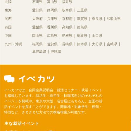
北陸
石川県
富山県
福井県
東海
愛知県
静岡県
岐阜県
三重県
関西
大阪府
兵庫県
京都府
滋賀県
奈良県
和歌山県
四国
愛媛県
香川県
高知県
徳島県
中国
岡山県
広島県
島根県
鳥取県
山口県
九州・沖縄
福岡県
佐賀県
長崎県
熊本県
大分県
宮崎県
鹿児島県
沖縄県
イベカツでは、合同企業説明会・就活セミナー・就活イベント
を掲載しています。就活生・既卒生・転職者向けのそれぞれの
イベントを掲載中。東京や大阪、名古屋はもちろん、全国の就
活イベントを探すことができます。開催地・対象学生・種類・
特徴など、さまざまな方法での横断検索が可能です。
主な就活イベント