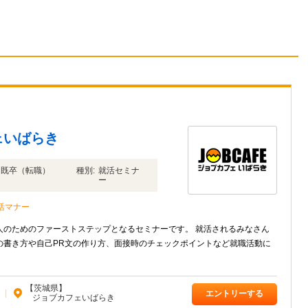
ェいばらき
年卒 既卒（転職）
種別:
就活セミナ
ー
活マナー
ファーストステップとなるセミナーです。 就活されるみなさん
の書き方や自己PR文の作り方、面接時のチェックポイントなど就職活動に
【茨城県】
|
エントリーする
ジョブカフェいばらき