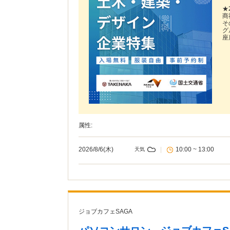
★
商
そ
グ
座
属性:
2026/8/6(木)
|
10:00 ~ 13:00
天気
ジョブカフェSAGA