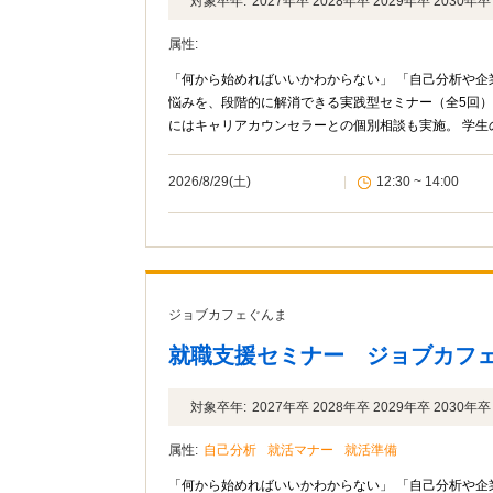
対象卒年:
2027年卒 2028年卒 2029年卒 2030
属性:
「何から始めればいいかわからない」 「自己分析や企
悩みを、段階的に解消できる実践型セミナー（全5回）です。 基礎から応用まで体系的に学べる内容に加え、 セ
にはキャリアカウンセラーとの個別相談も実施。 学
す。
2026/8/29(土)
|
12:30 ~ 14:00
ジョブカフェぐんま
就職支援セミナー ジョブカフ
対象卒年:
2027年卒 2028年卒 2029年卒 2030
属性:
自己分析
就活マナー
就活準備
「何から始めればいいかわからない」 「自己分析や企