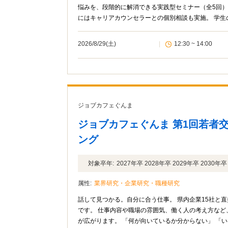
悩みを、段階的に解消できる実践型セミナー（全5回）です。 基礎から応用まで体系的に学べる内容に加え、 セ
にはキャリアカウンセラーとの個別相談も実施。 学
す。
2026/8/29(土)
|
12:30 ~ 14:00
ジョブカフェぐんま
ジョブカフェぐんま 第1回若者
ング
対象卒年:
2027年卒 2028年卒 2029年卒 2030
属性:
業界研究・企業研究・職種研究
話して見つかる。自分に合う仕事。 県内企業15社と直接話しながら、 自分に合う仕事や働き方のヒントを見つける交流イベント
です。 仕事内容や職場の雰囲気、働く人の考え方など、 求人情報だけでは分からない“リアル”に触れることで、 仕事選びの視野
が広がります。 「何が向いているか分からな