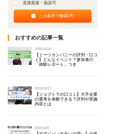
直接面接・面談可
(
4
)
おすすめの記事一覧
2025/11/18
【ミーツカンパニーの評判・口コ
ミ】どんなイベント？参加者の
「体験レポート」つき
2025/10/17
【ジョブトラの口コミ】大手企業
の選考を体験できる？評判や実施
内容とは
2023/11/8
【デアイバ（出会いの場）】の体