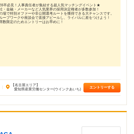
28卒必見！人事責任者が集結する超人気マッチングイベント★
社・金融・メーカーなど人気業界の採用決定権者が多数参加！
の場で特別オファーや非公開選考ルートを獲得できる大チャンスです。
ループワークや座談会で直接アピールし、ライバルに差をつけよう！
席数限定のためエントリーはお早めに！
【名古屋エリア】
|
エントリーする
愛知県産業労働センター(ウインクあいち)