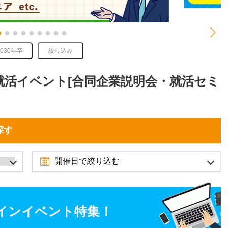
2030年卒
絞り込み
る就活イベント[合同企業説明会・就活セミ
探す
開催日で絞り込む
2026年8月
7月
9月
インイベント特集！
日
月
火
水
木
金
土