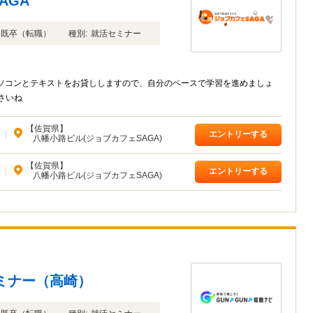
AGA
年卒 既卒（転職）
種別:
就活セミナー
。 パソコンとテキストをお貸ししますので、自分のペースで学習を進めましょ
さいね
【佐賀県】
|
エントリーする
八幡小路ビル(ジョブカフェSAGA)
【佐賀県】
|
エントリーする
八幡小路ビル(ジョブカフェSAGA)
ミナー（高崎）