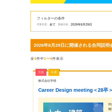
フィルターの条件
全て
2026年8月29日
卒業年度 :
開催日程 :
2026年8月29日に開催される合同説
全
4
件中
1〜4
件表示
注目
今週
株式会社学情
Career Design meeting＜28卒
対
種