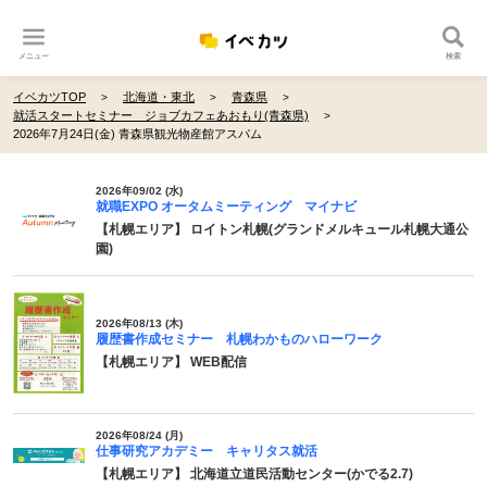
メニュー
検索
イベカツTOP
北海道・東北
青森県
就活スタートセミナー ジョブカフェあおもり(青森県)
2026年7月24日(金) 青森県観光物産館アスパム
2026年09/02 (水)
就職EXPO オータムミーティング マイナビ
【札幌エリア】 ロイトン札幌(グランドメルキュール札幌大通公
園)
2026年08/13 (木)
履歴書作成セミナー 札幌わかものハローワーク
【札幌エリア】 WEB配信
2026年08/24 (月)
仕事研究アカデミー キャリタス就活
【札幌エリア】 北海道立道民活動センター(かでる2.7)