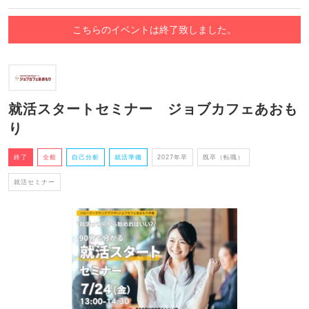
こちらのイベントは終了致しました。
就活スタートセミナー ジョブカフェあおも
り
終了
全般
自己分析
就活準備
2027年卒
既卒（転職）
就活セミナー