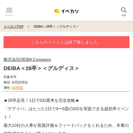
メニュー
検索
イベカツTOP
DEiBA＜28卒＞＜グルディス＞
こちらのイベントは終了致しました。
株式会社DEiBA Company
DEiBA＜28卒＞＜グルディス＞
対象卒年
種別
合同説明会
属性
GD対策
★28卒必見！1日でGD選考を完全攻略★
「デアイバ」はたった1日で4〜5題のGDを実践できる超効率イベン
ト！
最大10社の人事が直接評価＆フィードバックをくれるため、本番の