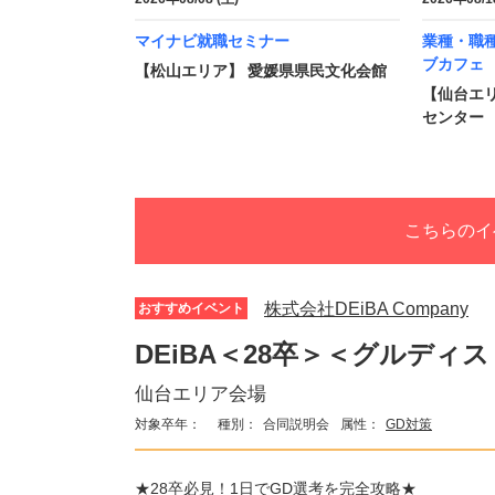
マイナビ就職セミナー
業種・職
ブカフェ
【松山エリア】 愛媛県県民文化会館
【仙台エ
センター
こちらのイ
株式会社DEiBA Company
おすすめイベント
DEiBA＜28卒＞＜グルディス
仙台エリア会場
対象卒年：
種別：
合同説明会
属性：
GD対策
★28卒必見！1日でGD選考を完全攻略★