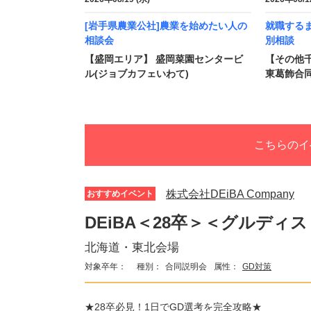
[岩手県農業公社]農業を始めたい人の
就職する
相談会
別相談
【盛岡エリア】 盛岡菜園センタービ
【その他
ル(ジョブカフェいわて)
東葛飾合
こちらのイ
株式会社DEiBA Company
おすすめイベント
DEiBA＜28卒＞＜グルディス
北海道・東北会場
対象卒年：
種別：
合同説明会
属性：
GD対策
★28卒必見！1日でGD選考を完全攻略★