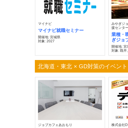
マイナビ
みやぎジョ
援センター
マイナビ就職セミナー
業種・
開催地: 宮城県
ぎジョ
対象: 2027
開催地: 
対象: 既卒
北海道・東北 × GD対策のイベント
ジョブカフェあおもり
株式会社DEi