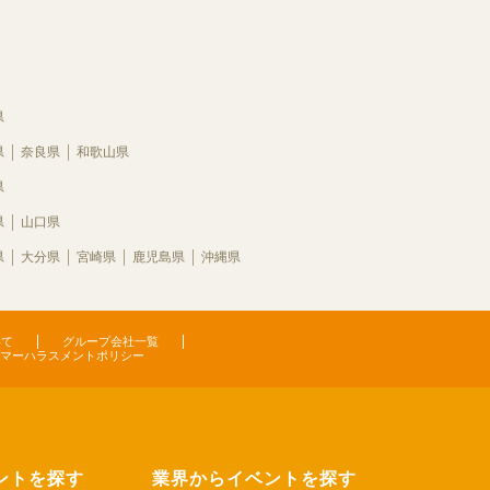
県
県
奈良県
和歌山県
県
県
山口県
県
大分県
宮崎県
鹿児島県
沖縄県
いて
グループ会社一覧
マーハラスメントポリシー
ントを探す
業界からイベントを探す