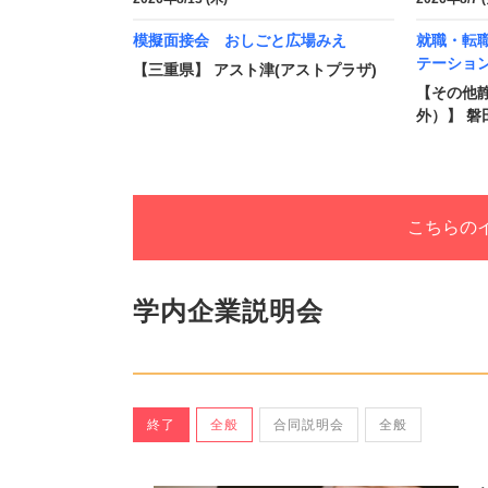
模擬面接会 おしごと広場みえ
就職・転
テーショ
【三重県】 アスト津(アストプラザ)
【その他
外）】 磐
こちらの
学内企業説明会
終了
全般
合同説明会
全般