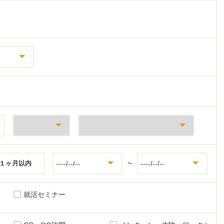
~
１ヶ月以内
就活セミナー