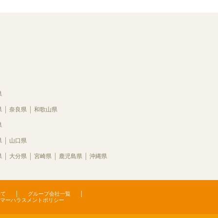
県
県
奈良県
和歌山県
県
県
山口県
県
大分県
宮崎県
鹿児島県
沖縄県
いて
グループ会社一覧
マーハラスメントポリシー