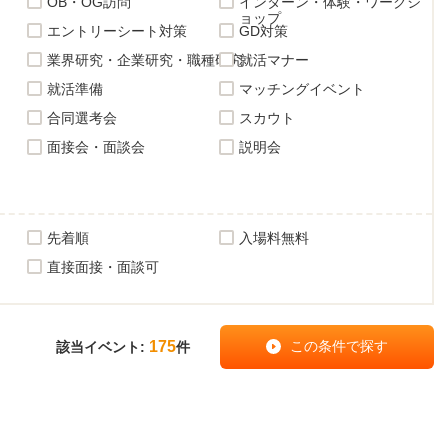
OB・OG訪問
インターン・体験・ワークシ
ョップ
エントリーシート対策
GD対策
業界研究・企業研究・職種研究
就活マナー
就活準備
マッチングイベント
合同選考会
スカウト
面接会・面談会
説明会
先着順
入場料無料
直接面接・面談可
175
該当イベント:
件