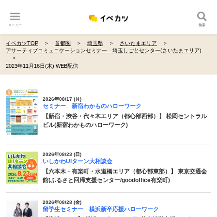
メニュー
検索
イベカツTOP
首都圏
埼玉県
さいたまエリア
アサーティブコミュニケーションセミナー 埼玉しごとセンター(さいたまエリア)
2023年11月16日(木) WEB配信
2026年08/17 (月)
セミナー 新宿わかものハローワーク
【新宿・渋谷・代々木エリア（都心部西部）】 松岡セントラル
ビル(新宿わかものハローワーク)
2026年08/23 (日)
いしかわUIターン大相談会
【六本木・有楽町・水道橋エリア（都心部東部）】 東京交通会
館(ふるさと回帰支援センター/goodoffice有楽町)
2026年08/28 (金)
留学生セミナー 横浜新卒応援ハローワーク