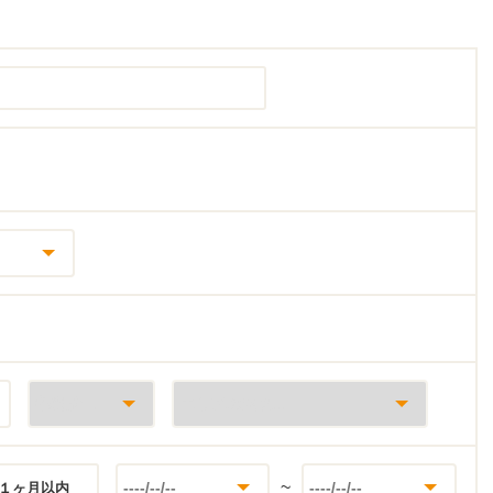
~
１ヶ月以内