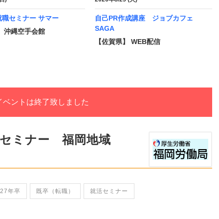
就職セミナー サマー
自己PR作成講座 ジョブカフェ
SAGA
 沖縄空手会館
【佐賀県】 WEB配信
イベントは終了致しました
援セミナー 福岡地域
027年卒
既卒（転職）
就活セミナー