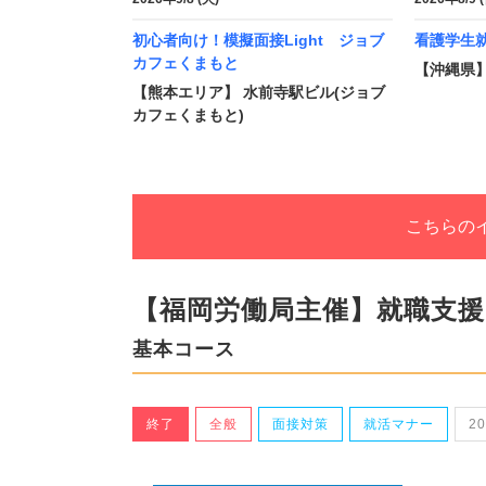
初心者向け！模擬面接Light ジョブ
看護学生
カフェくまもと
【沖縄県】
【熊本エリア】 水前寺駅ビル(ジョブ
カフェくまもと)
こちらの
【福岡労働局主催】就職支
基本コース
終了
全般
面接対策
就活マナー
2