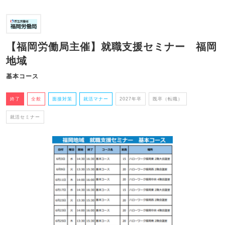
【福岡労働局主催】就職支援セミナー 福岡
地域
基本コース
終了
全般
面接対策
就活マナー
2027年卒
既卒（転職）
就活セミナー