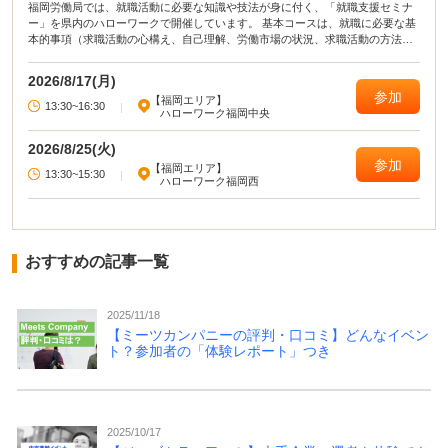
福岡労働局では、就職活動に必要な知識や技法が身に付く、「就職支援セミナ
ー」を県内のハローワークで開催しています。 基本コースは、就職に必要な基
本的事項（求職活動の心構え、自己理解、労働市場の状況、求職活動の方法・
ノウハウ、応募書類の作成）等が総合的に学べるセミナーです。 演習コースで
は、実習やロールプレイを通じて、就職活動に必要な知識・技法を学習できる
2026/8/17(月)
セミナーです。目的に合わせて、2種類のセミナーを開催しています。
参加
【福岡エリア】
13:30~16:30
|
ハローワーク福岡中央
2026/8/25(火)
参加
【福岡エリア】
13:30~15:30
|
ハローワーク福岡西
おすすめの記事一覧
2025/11/18
【ミーツカンパニーの評判・口コミ】どんなイベン
ト？参加者の「体験レポート」つき
2025/10/17