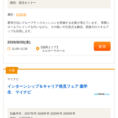
種別 :
就活セミナー
属性 :
GD対策
選考方法にグループディスカッションを実施する企業が増えています。 実際に
ロールプレイングを行いながら、その狙いや注意点を解説。面接力のスキルア
ップを目指します。
2026/8/26(水)
参加
【福岡エリア】
11:00~12:30
|
エルガーラホール
今週
マイナビ
インターンシップ＆キャリア発見フェア 薬学
生 マイナビ
対象卒年 :
2027年卒 2028年卒 2029年卒 2030年卒