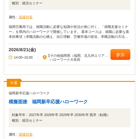
種別 :
就活セミナー
属性 :
面接対策
福岡労働局では、就職活動に必要な知識や技法が身に付く、「就職支援セミナ
ー」を県内のハローワークで開催しています。 基本コースは、就職に必要な基
本的事項（求職活動の心構え、自己理解、労働市場の状況、求職活動の方法・
ノウハウ、応募書類の作成）等が総合的に学べるセミナーです。 演習コースで
は、実習やロールプレイを通じて、就職活動に必要な知識・技法を学習できる
2026/8/21(金)
セミナーです。目的に合わせて、2種類のセミナーを開催しています。
参加
【その他福岡県（福岡、北九州エリア以
14:00~16:00
|
外）】
ハローワーク大牟田
今週
福岡新卒応援ハローワーク
模擬面接 福岡新卒応援ハローワーク
対象卒年 :
2027年卒 2028年卒 2029年卒 2030年卒 既卒（転職）
種別 :
就活セミナー
属性 :
面接対策