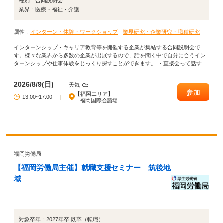
種別 :
合同説明会
業界 :
医療・福祉・介護
属性 :
インターン・体験・ワークショップ
業界研究・企業研究・職種研究
インターンシップ・キャリア教育等を開催する企業が集結する合同説明会で
す。様々な業界から多数の企業が出展するので、話を聞く中で自分に合うイン
ターンシップや仕事体験をじっくり探すことができます。 ・直接会って話すこ
とで業界や企業の理解がより深まる！ ・疑問点・不明点をその場で解決でき
る！ ・周囲の学生の雰囲気が分かり意識が高まる！
2026/8/9(日)
天気
参加
【福岡エリア】
13:00~17:00
|
福岡国際会議場
福岡労働局
【福岡労働局主催】就職支援セミナー 筑後地
域
対象卒年 :
2027年卒 既卒（転職）