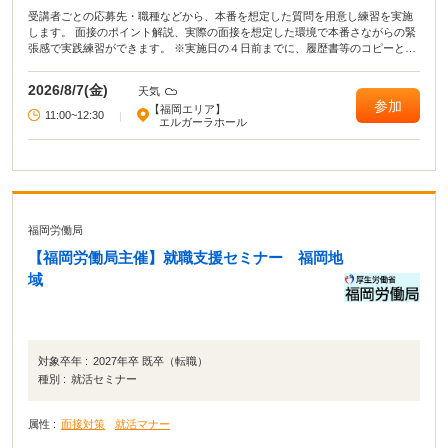
受講者ごとの応募先・職種などから、本番を想定した質問を用意し練習を実施
します。 面接のポイント解説、実際の面接を想定した環境で本番さながらの緊
張感で実践練習ができます。 ※実施日の４日前までに、履歴書等のコピーと、
応募先資料の提出が必要です。
2026/8/7(金)
天気
参加
【福岡エリア】
11:00~12:30
|
エルガーラホール
福岡労働局
【福岡労働局主催】就職支援セミナー 福岡地
域
対象卒年 :
2027年卒 既卒（転職）
種別 :
就活セミナー
属性 :
面接対策
就活マナー