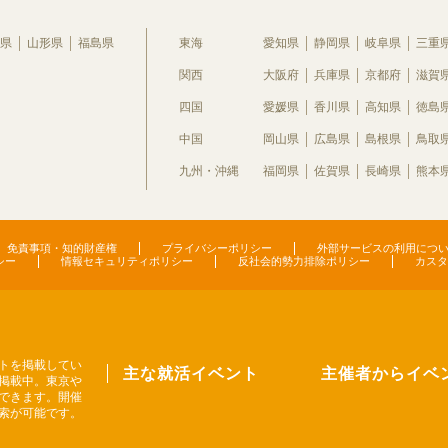
県
山形県
福島県
東海
愛知県
静岡県
岐阜県
三重
関西
大阪府
兵庫県
京都府
滋賀
四国
愛媛県
香川県
高知県
徳島
中国
岡山県
広島県
島根県
鳥取
九州・沖縄
福岡県
佐賀県
長崎県
熊本
免責事項・知的財産権
プライバシーポリシー
外部サービスの利用につ
シー
情報セキュリティポリシー
反社会的勢力排除ポリシー
カスタ
トを掲載してい
主な就活イベント
主催者からイベ
掲載中。東京や
できます。開催
索が可能です。