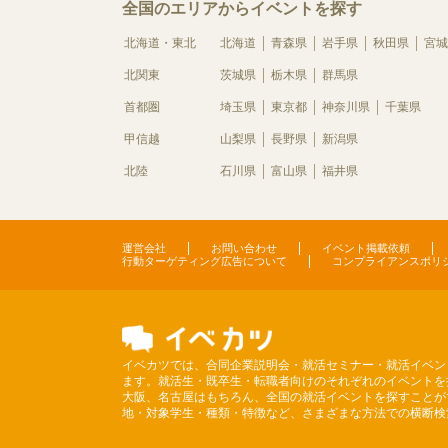
全国のエリアからイベントを探す
北海道・東北
北海道
青森県
岩手県
秋田県
宮城
北関東
茨城県
栃木県
群馬県
首都圏
埼玉県
東京都
神奈川県
千葉県
甲信越
山梨県
長野県
新潟県
北陸
石川県
富山県
福井県
運営会社
お問い合わせ
イベント掲載依頼
行動ターゲティング広告について
コンプライアンスポリ
イベカツでは、合同企業説明会・就活セミナー・就活イベン
ます。就活生・既卒生・転職者向けのそれぞれのイベントを
大阪、名古屋はもちろん、全国の就活イベントを探すことが
地・対象学生・種類・特徴など、さまざまな方法での横断検