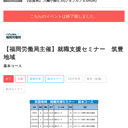
【佐賀県】 八幡小路ビル(ジョブカフェSAGA)
こちらのイベントは終了致しました。
【福岡労働局主催】就職支援セミナー 筑豊
地域
基本コース
終了
全般
面接対策
就活マナー
2027年卒
既卒（転職）
就活セミナー