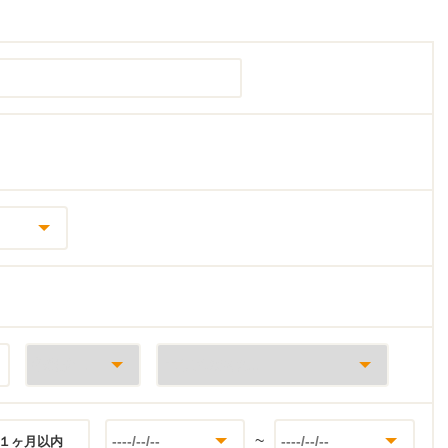
~
１ヶ月以内