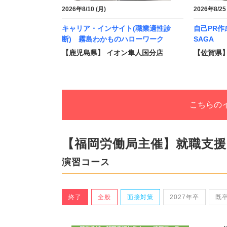
2026年8/10 (月)
2026年8/25
キャリア・インサイト(職業適性診
自己PR
断) 霧島わかものハローワーク
SAGA
【鹿児島県】 イオン隼人国分店
【佐賀県】
こちらの
【福岡労働局主催】就職支
演習コース
終了
全般
面接対策
2027年卒
既