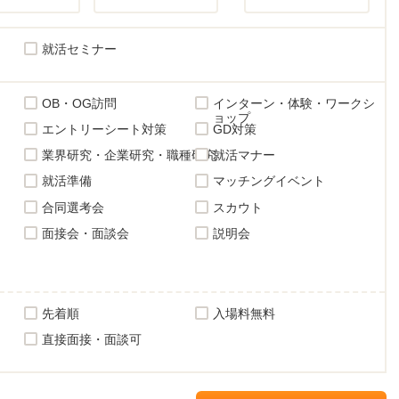
就活セミナー
OB・OG訪問
インターン・体験・ワークシ
ョップ
エントリーシート対策
GD対策
業界研究・企業研究・職種研究
就活マナー
就活準備
マッチングイベント
合同選考会
スカウト
面接会・面談会
説明会
先着順
入場料無料
直接面接・面談可