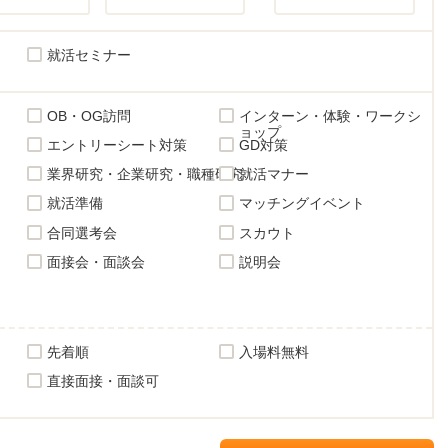
就活セミナー
OB・OG訪問
インターン・体験・ワークシ
ョップ
エントリーシート対策
GD対策
業界研究・企業研究・職種研究
就活マナー
就活準備
マッチングイベント
合同選考会
スカウト
面接会・面談会
説明会
先着順
入場料無料
直接面接・面談可