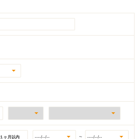
~
１ヶ月以内