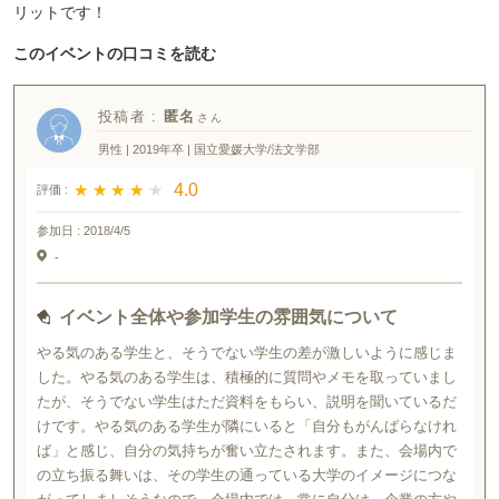
リットです！
このイベントの口コミを読む
投稿者 :
匿名
男性 | 2019年卒 | 国立愛媛大学/法文学部
★ ★ ★ ★ ★
★ ★ ★ ★ ★
4.0
評価 :
参加日 :
2018/4/5
-
イベント全体や参加学生の雰囲気について
やる気のある学生と、そうでない学生の差が激しいように感じま
した。やる気のある学生は、積極的に質問やメモを取っていまし
たが、そうでない学生はただ資料をもらい、説明を聞いているだ
けです。やる気のある学生が隣にいると「自分もがんばらなけれ
ば」と感じ、自分の気持ちが奮い立たされます。また、会場内で
の立ち振る舞いは、その学生の通っている大学のイメージにつな