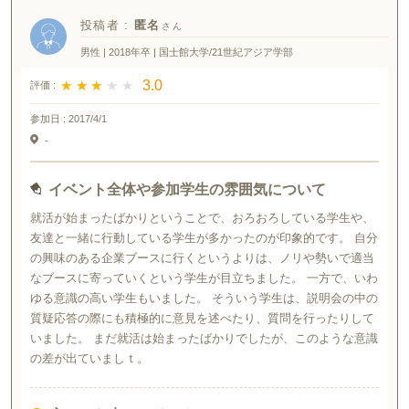
投稿者 :
匿名
男性 | 2018年卒 | 国士館大学/21世紀アジア学部
★ ★ ★ ★ ★
★ ★ ★ ★ ★
3.0
評価 :
参加日 :
2017/4/1
-
イベント全体や参加学生の雰囲気について
就活が始まったばかりということで、おろおろしている学生や、
友達と一緒に行動している学生が多かったのが印象的です。 自分
の興味のある企業ブースに行くというよりは、ノリや勢いで適当
なブースに寄っていくという学生が目立ちました。 一方で、いわ
ゆる意識の高い学生もいました。 そういう学生は、説明会の中の
質疑応答の際にも積極的に意見を述べたり、質問を行ったりして
いました。 まだ就活は始まったばかりでしたが、このような意識
の差が出ていましｔ。