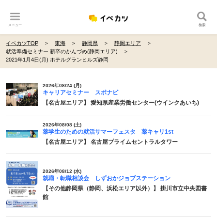
メニュー
検索
イベカツTOP
東海
静岡県
静岡エリア
就活準備セミナー 新卒のかんづめ(静岡エリア)
2021年1月4日(月) ホテルグランヒルズ静岡
2026年08/24 (月)
キャリアセミナー スポナビ
【名古屋エリア】 愛知県産業労働センター(ウインクあいち)
2026年08/08 (土)
薬学生のための就活サマーフェスタ 薬キャリ1st
【名古屋エリア】 名古屋プライムセントラルタワー
2026年08/12 (水)
就職・転職相談会 しずおかジョブステーション
【その他静岡県（静岡、浜松エリア以外）】 掛川市立中央図書
館