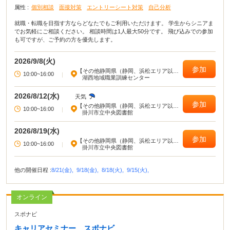
属性 :
個別相談
面接対策
エントリーシート対策
自己分析
就職・転職を目指す方ならどなたでもご利用いただけます。 学生からシニアま
でお気軽にご相談ください。 相談時間は1人最大50分です。 飛び込みでの参加
も可ですが、ご予約の方を優先します。
2026/9/8(火)
参加
【その他静岡県（静岡、浜松エリア以
10:00~16:00
|
外）】
湖西地域職業訓練センター
2026/8/12(水)
天気
参加
【その他静岡県（静岡、浜松エリア以
10:00~16:00
|
外）】
掛川市立中央図書館
2026/8/19(水)
参加
【その他静岡県（静岡、浜松エリア以
10:00~16:00
|
外）】
掛川市立中央図書館
他の開催日程 :
8/21(金),
9/18(金),
8/18(火),
9/15(火),
オンライン
スポナビ
キャリアセミナー スポナビ