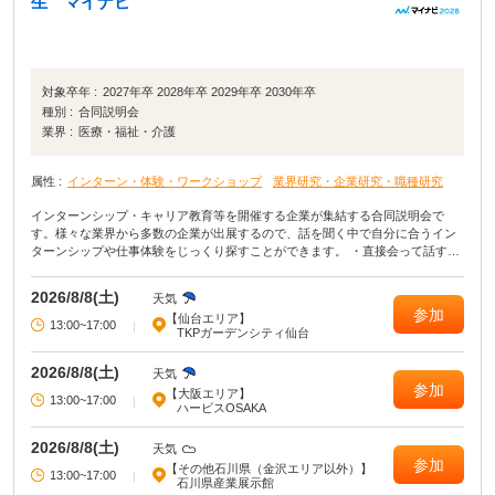
生 マイナビ
対象卒年 :
2027年卒 2028年卒 2029年卒 2030年卒
種別 :
合同説明会
業界 :
医療・福祉・介護
属性 :
インターン・体験・ワークショップ
業界研究・企業研究・職種研究
インターンシップ・キャリア教育等を開催する企業が集結する合同説明会で
す。様々な業界から多数の企業が出展するので、話を聞く中で自分に合うイン
ターンシップや仕事体験をじっくり探すことができます。 ・直接会って話すこ
とで業界や企業の理解がより深まる！ ・疑問点・不明点をその場で解決でき
る！ ・周囲の学生の雰囲気が分かり意識が高まる！
2026/8/8(土)
天気
参加
【仙台エリア】
13:00~17:00
|
TKPガーデンシティ仙台
2026/8/8(土)
天気
参加
【大阪エリア】
13:00~17:00
|
ハービスOSAKA
2026/8/8(土)
天気
参加
【その他石川県（金沢エリア以外）】
13:00~17:00
|
石川県産業展示館