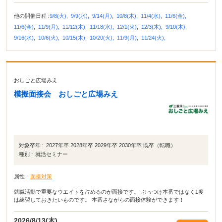
他の開催日程 :
9/8(火),
9/9(水),
9/14(月),
10/8(木),
11/4(水),
11/6(金),
11/6(金),
11/9(月),
11/12(木),
11/18(水),
12/1(火),
12/3(木),
9/10(木),
9/16(水),
10/6(火),
10/15(木),
10/20(火),
11/9(月),
11/24(火),
おしごと広場みえ
模擬面接会 おしごと広場みえ
対象卒年 :
2027年卒 2028年卒 2029年卒 2030年卒 既卒（転職）
種別 :
就活セミナー
属性 :
面接対策
就職活動で重要なウエイトを占めるのが面接です。 ぶっつけ本番ではなく1度
は練習しておきたいものです。 本番さながらの面接体験ができます！
2026/8/13(木)