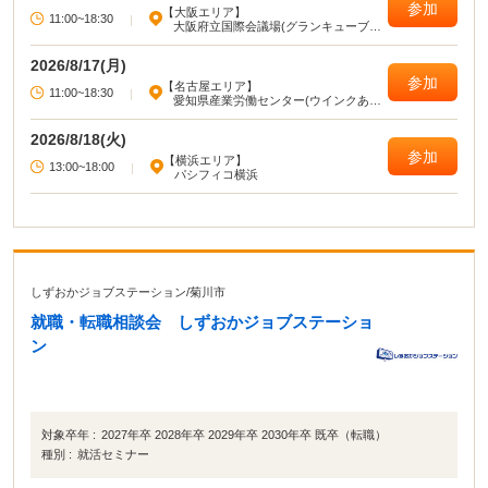
参加
【大阪エリア】
11:00~18:30
|
大阪府立国際会議場(グランキューブ大
阪)
2026/8/17(月)
参加
【名古屋エリア】
11:00~18:30
|
愛知県産業労働センター(ウインクあい
ち)
2026/8/18(火)
参加
【横浜エリア】
13:00~18:00
|
パシフィコ横浜
しずおかジョブステーション
/
菊川市
就職・転職相談会 しずおかジョブステーショ
ン
対象卒年 :
2027年卒 2028年卒 2029年卒 2030年卒 既卒（転職）
種別 :
就活セミナー