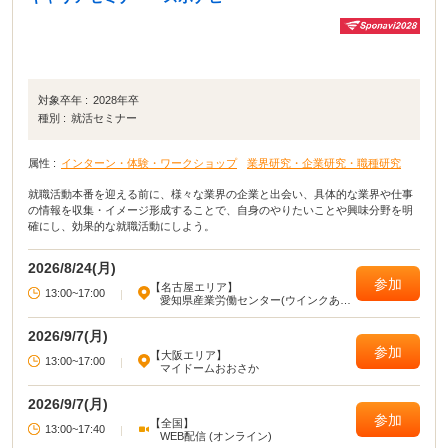
対象卒年 :
2028年卒
種別 :
就活セミナー
属性 :
インターン・体験・ワークショップ
業界研究・企業研究・職種研究
就職活動本番を迎える前に、様々な業界の企業と出会い、具体的な業界や仕事
の情報を収集・イメージ形成することで、自身のやりたいことや興味分野を明
確にし、効果的な就職活動にしよう。
2026/8/24(月)
参加
【名古屋エリア】
13:00~17:00
|
愛知県産業労働センター(ウインクあい
ち)
2026/9/7(月)
参加
【大阪エリア】
13:00~17:00
|
マイドームおおさか
2026/9/7(月)
参加
【全国】
13:00~17:40
|
WEB配信 (オンライン)