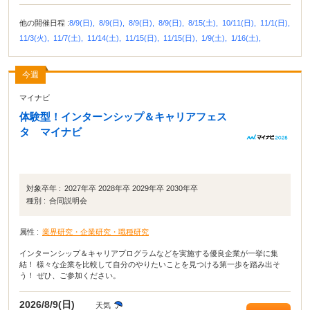
他の開催日程 :
8/9(日),
8/9(日),
8/9(日),
8/9(日),
8/15(土),
10/11(日),
11/1(日),
11/3(火),
11/7(土),
11/14(土),
11/15(日),
11/15(日),
1/9(土),
1/16(土),
今週
マイナビ
体験型！インターンシップ＆キャリアフェス
タ マイナビ
対象卒年 :
2027年卒 2028年卒 2029年卒 2030年卒
種別 :
合同説明会
属性 :
業界研究・企業研究・職種研究
インターンシップ＆キャリアプログラムなどを実施する優良企業が一挙に集
結！ 様々な企業を比較して自分のやりたいことを見つける第一歩を踏み出そ
う！ ぜひ、ご参加ください。
2026/8/9(日)
天気