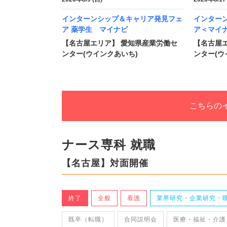
インターンシップ＆キャリア発見フェ
インター
ア 薬学生 マイナビ
ア＜マイ
【名古屋エリア】 愛知県産業労働セ
【名古屋
ンター(ウインクあいち)
ンター(ウ
こちらの
ナース専科 就職
【名古屋】対面開催
終了
全般
看護
業界研究・企業研究・
既卒（転職）
合同説明会
医療・福祉・介護