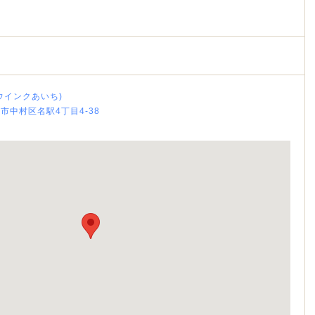
ス
ウインクあいち)
屋市中村区名駅4丁目4-38