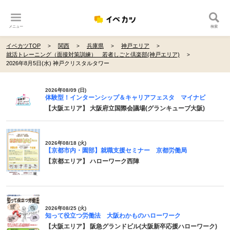
メニュー
検索
イベカツTOP
関西
兵庫県
神戸エリア
就活トレーニング（面接対策訓練） 若者しごと倶楽部(神戸エリア)
2026年8月5日(水) 神戸クリスタルタワー
2026年08/09 (日)
体験型！インターンシップ＆キャリアフェスタ マイナビ
【大阪エリア】 大阪府立国際会議場(グランキューブ大阪)
2026年08/18 (火)
【京都市内・園部】就職支援セミナー 京都労働局
【京都エリア】 ハローワーク西陣
2026年08/25 (火)
知って役立つ労働法 大阪わかものハローワーク
【大阪エリア】 阪急グランドビル(大阪新卒応援ハローワーク)