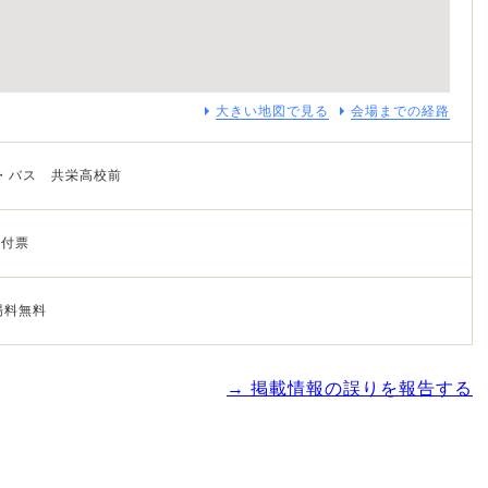
大きい地図で見る
会場までの経路
 ・バス 共栄高校前
受付票
場料無料
→ 掲載情報の誤りを報告する