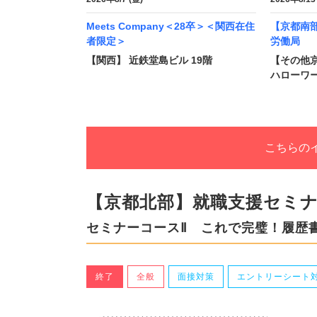
Meets Company＜28卒＞＜関西在住
【京都南
者限定＞
労働局
【関西】 近鉄堂島ビル 19階
【その他
ハローワ
こちらの
【京都北部】就職支援セミ
セミナーコースⅡ これで完璧！履歴
終了
全般
面接対策
エントリーシート