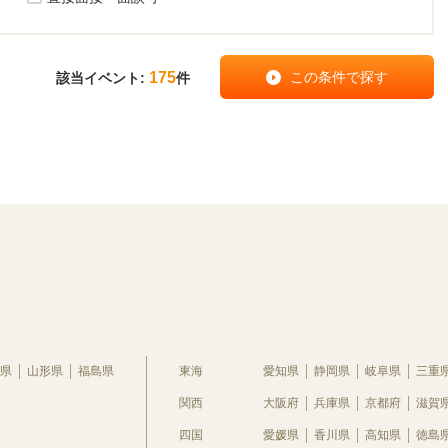
175
該当イベント:
件
県
山形県
福島県
東海
愛知県
静岡県
岐阜県
三重
関西
大阪府
兵庫県
京都府
滋賀
四国
愛媛県
香川県
高知県
徳島