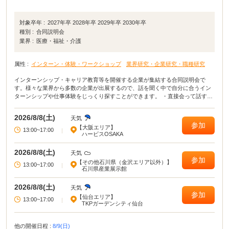
対象卒年 :
2027年卒 2028年卒 2029年卒 2030年卒
種別 :
合同説明会
業界 :
医療・福祉・介護
属性 :
インターン・体験・ワークショップ
業界研究・企業研究・職種研究
インターンシップ・キャリア教育等を開催する企業が集結する合同説明会で
す。様々な業界から多数の企業が出展するので、話を聞く中で自分に合うイン
ターンシップや仕事体験をじっくり探すことができます。 ・直接会って話すこ
とで業界や企業の理解がより深まる！ ・疑問点・不明点をその場で解決でき
る！ ・周囲の学生の雰囲気が分かり意識が高まる！
2026/8/8(土)
天気
参加
【大阪エリア】
13:00~17:00
|
ハービスOSAKA
2026/8/8(土)
天気
参加
【その他石川県（金沢エリア以外）】
13:00~17:00
|
石川県産業展示館
2026/8/8(土)
天気
参加
【仙台エリア】
13:00~17:00
|
TKPガーデンシティ仙台
他の開催日程 :
8/9(日)