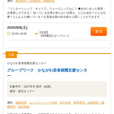
属性 :
業界研究・企業研究・職種研究
『インターンシップ・キャリア』フォーラムってなに？ ◆自分に合った業界・
企業探しができる！ 知っている企業も知らない企業も、どんな会社？どんな仕
事？どんな人が働いている？を直接企業の担当者から聞くことができます。
【参加無料】【入退場自由】【私服参加OK】
2026/8/8(土)
参加
【全国】
10:00~18:00
|
WEB配信 (オンライン)
今週
かながわ若者就職支援センター
グループワーク かながわ若者就職支援センタ
ー
対象卒年 :
2027年卒 既卒（転職）
種別 :
就活セミナー
属性 :
面接対策
エントリーシート対策
自己分析
業界研究・企業研究・職
種研究
就活準備