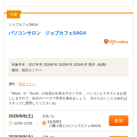
今週
ジョブカフェSAGA
パソコンサロン ジョブカフェSAGA
対象卒年 :
2027年卒 2028年卒 2029年卒 2030年卒 既卒（転職）
種別 :
就活セミナー
属性 :
就活マナー
「Word」や「Excel」の自習が出来るサロンです。 パソコンとテキストをお貸
ししますので、自分のペースで学習を進めましょう。 分からないことがあれば
スタッフに質問してくださいね
2026/8/8(土)
天気
参加
【佐賀県】
10:00~12:00
|
八幡小路ビル(ジョブカフェSAGA)
2026/8/8(土)
天気