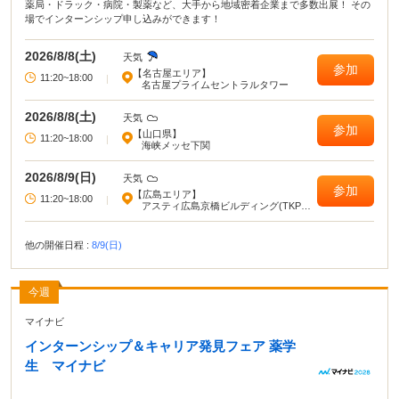
薬局・ドラック・病院・製薬など、大手から地域密着企業まで多数出展！ その
場でインターンシップ申し込みができます！
2026/8/8(土)
天気
参加
【名古屋エリア】
11:20~18:00
|
名古屋プライムセントラルタワー
2026/8/8(土)
天気
参加
【山口県】
11:20~18:00
|
海峡メッセ下関
2026/8/9(日)
天気
参加
【広島エリア】
11:20~18:00
|
アスティ広島京橋ビルディング(TKPガ
ーデンシティ広島駅前大橋)
他の開催日程 :
8/9(日)
今週
マイナビ
インターンシップ＆キャリア発見フェア 薬学
生 マイナビ