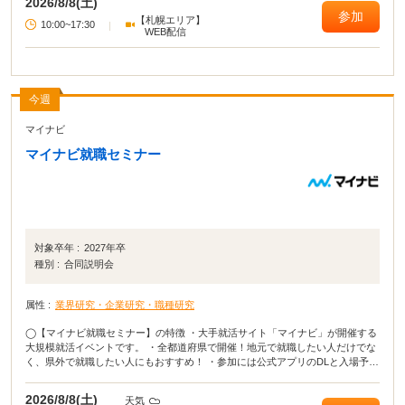
2026/8/8(土)
参加
【札幌エリア】
10:00~17:30
|
WEB配信
今週
マイナビ
マイナビ就職セミナー
対象卒年 :
2027年卒
種別 :
合同説明会
属性 :
業界研究・企業研究・職種研究
◯【マイナビ就職セミナー】の特徴 ・大手就活サイト「マイナビ」が開催する
大規模就活イベントです。 ・全都道府県で開催！地元で就職したい人だけでな
く、県外で就職したい人にもおすすめ！ ・参加には公式アプリのDLと入場予約
が必要となります。 ・当日は会場でQRコードを表示するだけで入場可能で
す。 ◯イベカツ編集部review 主要都市だけではなく、全都道府県でおこな
2026/8/8(土)
天気
われる貴重な就活イベント！ 「田舎に住んでいてなかなか就活イベントに参加