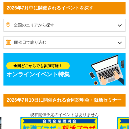
2026年7月中に開催されるイベントを探す
全国のエリアから探す
北海道・東北
北海道
青森県
岩手県
秋田県
宮城県
山形県
福島県
北関東
茨城県
栃木県
群馬県
首都圏
埼玉県
東京都
神奈川県
千葉県
甲信越
山梨県
長野県
新潟県
北陸
石川県
富山県
福井県
東海
愛知県
静岡県
岐阜県
三重県
関西
大阪府
兵庫県
京都府
滋賀県
奈良県
和歌山県
四国
愛媛県
香川県
高知県
徳島県
中国
岡山県
広島県
島根県
鳥取県
山口県
九州・沖縄
福岡県
佐賀県
長崎県
熊本県
大分県
宮崎県
鹿児島県
沖縄県
全国のエリアから探す
開催日で絞り込む
2026年7月
6月
8月
日
月
火
水
木
金
土
全国どこからでも参加可能！
1
2
3
4
オンラインイベント特集
5
6
7
8
9
10
11
12
13
14
15
16
17
18
2026年7月10日に開催される合同説明会・就活セミナー
19
20
21
22
23
24
25
26
27
28
29
30
31
現在開催予定のイベントはありません