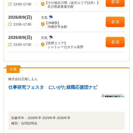
参加
【その他石川県（金沢エリア以外）】
13:00~17:00
|
石川県産業展示館
2026/8/9(日)
天気
参加
【沖縄県】
13:00~17:00
|
沖縄空手会館
2026/8/9(日)
天気
参加
【長野エリア】
13:00~17:00
|
シャトレーゼホテル長野
今週
株式会社広報しえん
仕事研究フェスタ にいがた就職応援団ナビ
対象卒年 :
2028年卒 2029年卒 2030年卒
種別 :
合同説明会