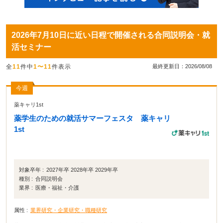
2026年7月10日に近い日程で開催される合同説明会・就
活セミナー
全
11
件中
1〜11
件表示
最終更新日：2026/08/08
今週
薬キャリ1st
薬学生のための就活サマーフェスタ 薬キャリ
1st
対象卒年 :
2027年卒 2028年卒 2029年卒
種別 :
合同説明会
業界 :
医療・福祉・介護
属性 :
業界研究・企業研究・職種研究