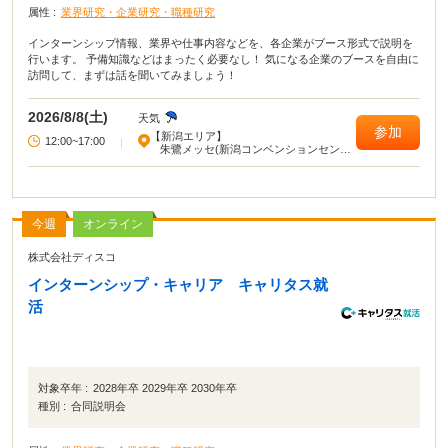
属性 :
業界研究・企業研究・職種研究
インターンシップ情報、業界や仕事内容などを、各企業がブース形式で説明を
行います。 予備知識などはまったく必要なし！ 気になる企業のブースを自由に
訪問して、まずは話を聞いてみましょう！
2026/8/8(土)
天気
参加
【新潟エリア】
12:00~17:00
|
朱鷺メッセ(新潟コンベンションセンタ
ー)
今週
オンライン
株式会社ディスコ
インターンシップ・キャリア キャリタス就
活
対象卒年 :
2028年卒 2029年卒 2030年卒
種別 :
合同説明会