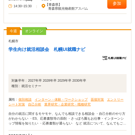
参加
【青森県】
14:30~15:30
|
青森県観光物産館アスパム
今週
オンライン
札幌市
学生向け就活相談会 札幌UI就職ナビ
対象卒年 :
2027年卒 2028年卒 2029年卒 2030年卒
種別 :
就活セミナー
属性 :
個別相談
インターン・体験・ワークショップ
面接対策
エントリー
シート対策
自己分析
業界研究・企業研究・職種研究
自分の就活に関するモヤモヤ、なんでも相談できる相談会 ・自己分析のやり方
がわからない ・ES、応募書類等の添削 ・さっぽろ圏もお仕事・インターンシ
ップ情報を知りたい ・応募書類が通らない など 就活について、なんでもご相
談ください。