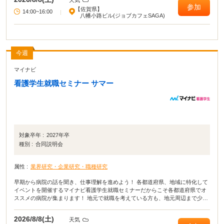
参加
【佐賀県】
14:00~16:00
|
八幡小路ビル(ジョブカフェSAGA)
今週
マイナビ
看護学生就職セミナー サマー
対象卒年 :
2027年卒
種別 :
合同説明会
属性 :
業界研究・企業研究・職種研究
早期から病院の話を聞き、仕事理解を進めよう！ 各都道府県、地域に特化して
イベントを開催するマイナビ看護学生就職セミナーだからこそ各都道府県でオ
ススメの病院が集まります！ 地元で就職を考えている方も、地元周辺まで少し
範囲を広げて就職を考えている方にもオススメです！
2026/8/8(土)
天気