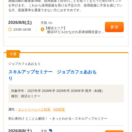
就職活動の最重要Step、採用面接で自分のことを知ってもらうためのポイント
を学びます。 これから採用面接を受ける予定の方、採用面接に不安を感じてい
る方、面接選考を通過できない方におすすめです。
2026/8/8(土)
天気
参加
【横浜エリア】
13:00~16:00
|
横浜STビル(かながわ若者就職支援セン
ター)
今週
ジョブカフェあおもり
スキルアップセミナー ジョブカフェあおも
り
対象卒年 :
2027年卒 2028年卒 2029年卒 2030年卒 既卒（転職）
種別 :
就活セミナー
属性 :
エントリーシート対策
GD対策
初心者向け とことん解説！ ～きっとわかる～スキルアップセミナー
2026/8/8(土)
天気