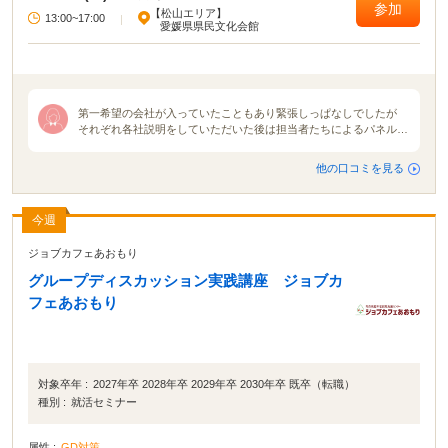
参加
【松山エリア】
できない」「地元の企業が集まるイベントに参加したい」という方は、ぜひマ
13:00~17:00
|
愛媛県県民文化会館
イナビ就職セミナーに参加してください！ イベントによっては、入場予約特典
が貰えたり講座に参加したりできます。 就活イベントの中でも有名＆大規模な
イベントなので、参加して損はないでしょう！
第一希望の会社が入っていたこともあり緊張しっぱなしでしたが
それぞれ各社説明をしていただいた後は担当者たちによるパネルデ
ィスカッションが開催されました。各社説明は10分ずつくらい。普
通の説明会でしたらもっとたっぷり時間をかけて説明をしてくれる
他の口コミを見る
のですが、今回は会社の魅力などを伝えてもらものなので参加した
私たちは「え？もう終わり？」と思いました。ですがパネルディス
カッションを通して各者人事の本音を知り、そしてそこから見えて
今週
くる各社の色や使命、魅力を感じられました。 合同説明会の雰囲
気は地域や会社地区主催企業によって全然違うと感じました。就活
ジョブカフェあおもり
が解禁される月初に行う合同説明会が1番活気で溢れていたと思い
ます。規模も大きかったですまた名前が知られている大手企業の説
グループディスカッション実践講座 ジョブカ
明会ブースには就活生が集中しがちだと思いました。
フェあおもり
対象卒年 :
2027年卒 2028年卒 2029年卒 2030年卒 既卒（転職）
種別 :
就活セミナー
属性 :
GD対策