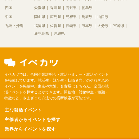
四国
愛媛県
香川県
高知県
徳島県
中国
岡山県
広島県
島根県
鳥取県
山口県
九州・沖縄
福岡県
佐賀県
長崎県
熊本県
大分県
宮崎県
鹿児島県
沖縄県
イベカツでは、合同企業説明会・就活セミナー・就活イベント
を掲載しています。就活生・既卒生・転職者向けのそれぞれの
イベントを掲載中。東京や大阪、名古屋はもちろん、全国の就
活イベントを探すことができます。開催地・対象学生・種類・
特徴など、さまざまな方法での横断検索が可能です。
主な就活イベント
主催者からイベントを探す
業界からイベントを探す