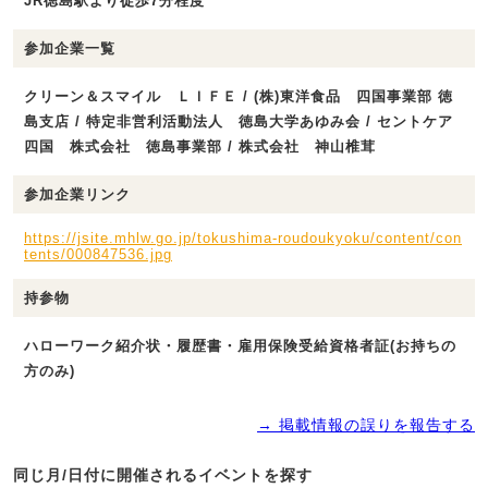
JR徳島駅より徒歩7分程度
参加企業一覧
クリーン＆スマイル ＬＩＦＥ / (株)東洋食品 四国事業部 徳
島支店 / 特定非営利活動法人 徳島大学あゆみ会 / セントケア
四国 株式会社 徳島事業部 / 株式会社 神山椎茸
参加企業リンク
https://jsite.mhlw.go.jp/tokushima-roudoukyoku/content/con
tents/000847536.jpg
持参物
ハローワーク紹介状・履歴書・雇用保険受給資格者証(お持ちの
方のみ)
→ 掲載情報の誤りを報告する
同じ月/日付に開催されるイベントを探す