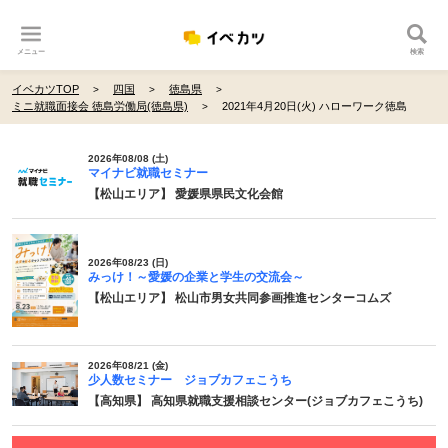
メニュー
検索
イベカツTOP
四国
徳島県
ミニ就職面接会 徳島労働局(徳島県)
2021年4月20日(火) ハローワーク徳島
2026年08/08 (土)
マイナビ就職セミナー
【松山エリア】 愛媛県県民文化会館
2026年08/23 (日)
みっけ！～愛媛の企業と学生の交流会～
【松山エリア】 松山市男女共同参画推進センターコムズ
2026年08/21 (金)
少人数セミナー ジョブカフェこうち
【高知県】 高知県就職支援相談センター(ジョブカフェこうち)