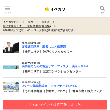
メニュー
検索
イベカツTOP
関西
奈良県
就職支援セミナー 奈良労働局(奈良県)
2026年8月6日(木) ハローワーク奈良(奈良第3地方合同庁舎)
2026年08/26 (水)
面接練習講座 若者しごと倶楽部
【神戸エリア】 神戸クリスタルタワー
2026年08/16 (日)
薬学生のための就活サマーフェスタ 薬キャリ1st
【神戸エリア】 三宮コンベンションセンター
2026年08/10 (月)
Uターン就職相談会 ジョブナビまいづる
【その他京都府（京都エリア以外）】 舞鶴市商工観光センター
こちらのイベントは終了致しました。