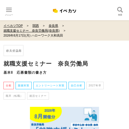
メニュー
検索
イベカツTOP
関西
奈良県
就職支援セミナー 奈良労働局(奈良県)
2026年8月17日(月) ハローワーク大和高田
就職支援セミナー 奈良労働局
基本Ⅱ 応募書類の書き方
全般
面接対策
エントリーシート対策
自己分析
2027年卒
既卒（転職）
就活セミナー