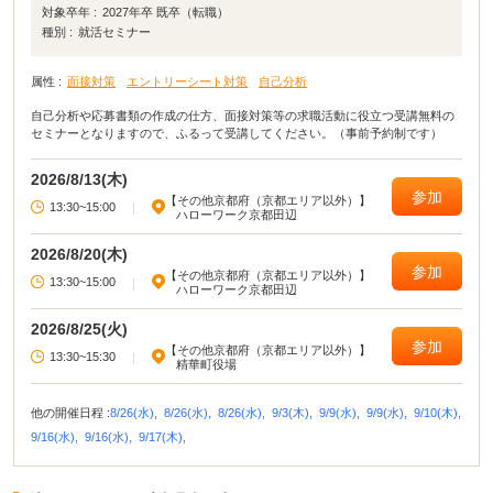
対象卒年 :
2027年卒 既卒（転職）
種別 :
就活セミナー
属性 :
面接対策
エントリーシート対策
自己分析
自己分析や応募書類の作成の仕方、面接対策等の求職活動に役立つ受講無料の
セミナーとなりますので、ふるって受講してください。（事前予約制です）
2026/8/13(木)
参加
【その他京都府（京都エリア以外）】
13:30~15:00
|
ハローワーク京都田辺
2026/8/20(木)
参加
【その他京都府（京都エリア以外）】
13:30~15:00
|
ハローワーク京都田辺
2026/8/25(火)
参加
【その他京都府（京都エリア以外）】
13:30~15:30
|
精華町役場
他の開催日程 :
8/26(水),
8/26(水),
8/26(水),
9/3(木),
9/9(水),
9/9(水),
9/10(木),
9/16(水),
9/16(水),
9/17(木),