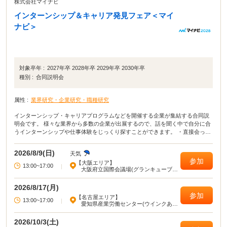
株式会社マイナビ
インターンシップ＆キャリア発見フェア＜マイ
ナビ＞
対象卒年 :
2027年卒 2028年卒 2029年卒 2030年卒
種別 :
合同説明会
属性 :
業界研究・企業研究・職種研究
インターンシップ・キャリアプログラムなどを開催する企業が集結する合同説
明会です。 様々な業界から多数の企業が出展するので、話を聞く中で自分に合
うインターンシップや仕事体験をじっくり探すことができます。 ・直接会って
話すことで業界や企業の理解がより深まる！ ・疑問点・不明点をその場で解決
できる！ ・周囲の学生の雰囲気が分かり意識が高まる！
2026/8/9(日)
天気
参加
【大阪エリア】
13:00~17:00
|
大阪府立国際会議場(グランキューブ大
阪)
2026/8/17(月)
参加
【名古屋エリア】
13:00~17:00
|
愛知県産業労働センター(ウインクあい
ち)
2026/10/3(土)