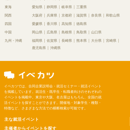
東海
愛知県
静岡県
岐阜県
三重県
関西
大阪府
兵庫県
京都府
滋賀県
奈良県
和歌山県
四国
愛媛県
香川県
高知県
徳島県
中国
岡山県
広島県
島根県
鳥取県
山口県
九州・沖縄
福岡県
佐賀県
長崎県
熊本県
大分県
宮崎県
鹿児島県
沖縄県
イベカツでは、合同企業説明会・就活セミナー・就活イベント
を掲載しています。就活生・既卒生・転職者向けのそれぞれの
イベントを掲載中。東京や大阪、名古屋はもちろん、全国の就
活イベントを探すことができます。開催地・対象学生・種類・
特徴など、さまざまな方法での横断検索が可能です。
主な就活イベント
主催者からイベントを探す