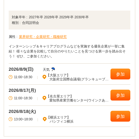
対象卒年 :
2027年卒 2028年卒 2029年卒 2030年卒
種別 :
合同説明会
属性 :
業界研究・企業研究・職種研究
インターンシップ＆キャリアプログラムなどを実施する優良企業が一挙に集
結！ 様々な企業を比較して自分のやりたいことを見つける第一歩を踏み出そ
う！ ぜひ、ご参加ください。
2026/8/9(日)
天気
参加
【大阪エリア】
11:00~18:30
|
大阪府立国際会議場(グランキューブ大
阪)
2026/8/17(月)
参加
【名古屋エリア】
11:00~18:30
|
愛知県産業労働センター(ウインクあい
ち)
2026/8/18(火)
参加
【横浜エリア】
13:00~18:00
|
パシフィコ横浜