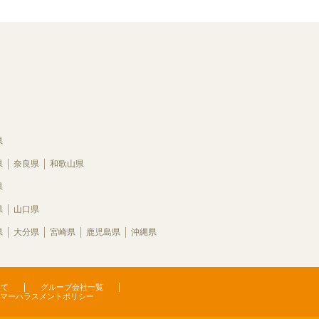
県
県
奈良県
和歌山県
県
県
山口県
県
大分県
宮崎県
鹿児島県
沖縄県
いて
グループ会社一覧
マーハラスメントポリシー