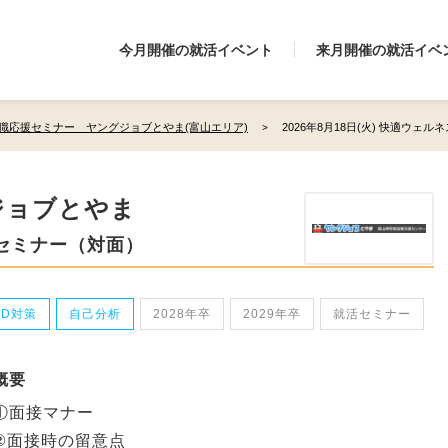
今月開催の就活イベント
来月開催の就活イベ
職応援セミナー ヤングジョブとやま(富山エリア)
2026年8月18日(火) 快適ウェ
ジョブとやま
セミナー（対面）
GD対策
自己分析
2028年卒
2029年卒
就活セミナー
概要
①面接マナー
②面接時の留意点