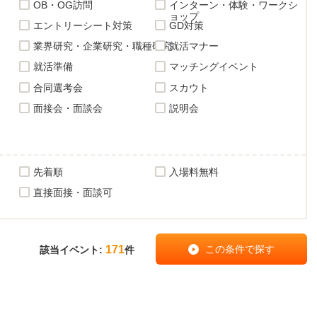
OB・OG訪問
インターン・体験・ワークシ
ョップ
エントリーシート対策
GD対策
業界研究・企業研究・職種研究
就活マナー
就活準備
マッチングイベント
合同選考会
スカウト
面接会・面談会
説明会
先着順
入場料無料
直接面接・面談可
171
該当イベント:
件