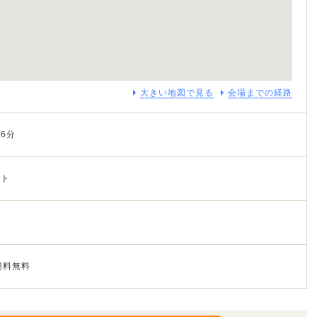
大きい地図で見る
会場までの経路
6分
ート
場料無料