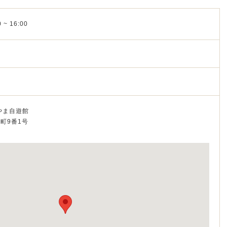
 ~ 16:00
やま自遊館
船町9番1号