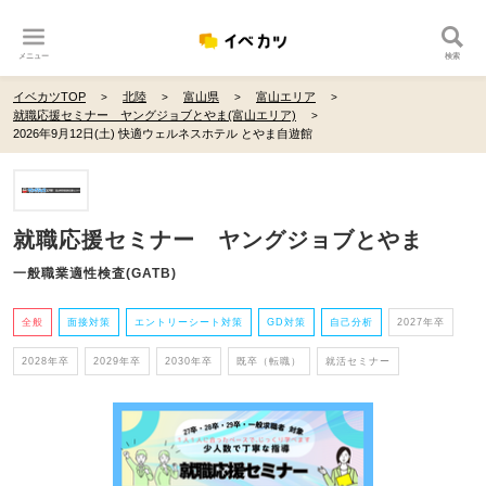
メニュー
検索
イベカツTOP
北陸
富山県
富山エリア
就職応援セミナー ヤングジョブとやま(富山エリア)
2026年9月12日(土) 快適ウェルネスホテル とやま自遊館
就職応援セミナー ヤングジョブとやま
一般職業適性検査(GATB)
全般
面接対策
エントリーシート対策
GD対策
自己分析
2027年卒
2028年卒
2029年卒
2030年卒
既卒（転職）
就活セミナー