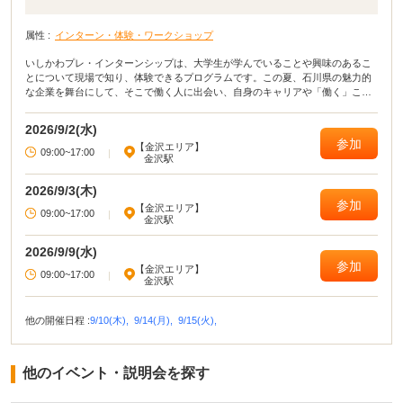
属性 :
インターン・体験・ワークショップ
いしかわプレ・インターンシップは、大学生が学んでいることや興味のあるこ
とについて現場で知り、体験できるプログラムです。この夏、石川県の魅力的
な企業を舞台にして、そこで働く人に出会い、自身のキャリアや「働く」こと
について、考えてみませんか？ 1，2年生向けの気軽に参加できるプログラムで
す。
2026/9/2(水)
参加
【金沢エリア】
09:00~17:00
|
金沢駅
2026/9/3(木)
参加
【金沢エリア】
09:00~17:00
|
金沢駅
2026/9/9(水)
参加
【金沢エリア】
09:00~17:00
|
金沢駅
他の開催日程 :
9/10(木),
9/14(月),
9/15(火),
他のイベント・説明会を探す