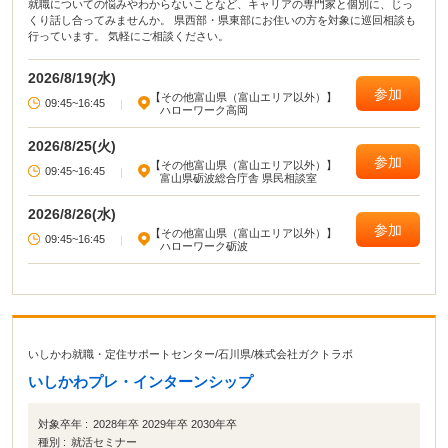
就職についての悩みやわからないことなど、キャリアの専門家と個別に、じっ
くり話し合ってみませんか。 県西部・県東部にお住いの方を対象に巡回相談も
行っています。 気軽にご相談ください。
2026/8/19(水)
参加
【その他富山県（富山エリア以外）】
09:45~16:45
|
ハローワーク高岡
2026/8/25(火)
参加
【その他富山県（富山エリア以外）】
09:45~16:45
|
富山県砺波総合庁舎 県民相談室
2026/8/26(水)
参加
【その他富山県（富山エリア以外）】
09:45~16:45
|
ハローワーク砺波
いしかわ就職・定住サポートセンター
/
石川県
/
株式会社ガクトラボ
いしかわプレ・インターンシップ
対象卒年 :
2028年卒 2029年卒 2030年卒
種別 :
就活セミナー