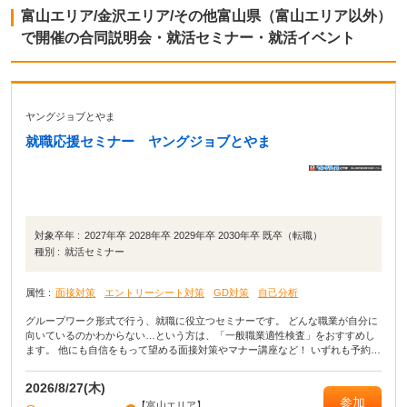
富山エリア/金沢エリア/その他富山県（富山エリア以外）
で開催の合同説明会・就活セミナー・就活イベント
ヤングジョブとやま
就職応援セミナー ヤングジョブとやま
対象卒年 :
2027年卒 2028年卒 2029年卒 2030年卒 既卒（転職）
種別 :
就活セミナー
属性 :
面接対策
エントリーシート対策
GD対策
自己分析
グループワーク形式で行う、就職に役立つセミナーです。 どんな職業が自分に
向いているのかわからない…という方は、「一般職業適性検査」をおすすめし
ます。 他にも自信をもって望める面接対策やマナー講座など！ いずれも予約制
ですので、お申し込みはお早めに。
2026/8/27(木)
参加
【富山エリア】