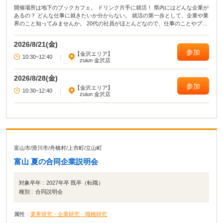
開催場所は地下のブックカフェ。 ドリンク片手に就活！ 県内にはどんな企業が
あるの？ どんな仕事に就きたいか分からない。 就活の第一歩として、企業や業
界のこと知ってみませんか。 20代の社員がほとんどなので、仕事のことやプラ
イベートなことまで気軽に話せます。 この夏のインターンシップ情報も聞ける
ので、インターンシップを考えている人もまだまだ間に合います！
2026/8/21(金)
参加
【金沢エリア】
10:30~12:40
|
zuiun 金沢店
2026/8/28(金)
参加
【金沢エリア】
10:30~12:40
|
zuiun 金沢店
富山市
/
滑川市
/
舟橋村
/
上市町
/
立山町
富山 夏の合同企業説明会
対象卒年 :
2027年卒 既卒（転職）
種別 :
合同説明会
属性 :
業界研究・企業研究・職種研究