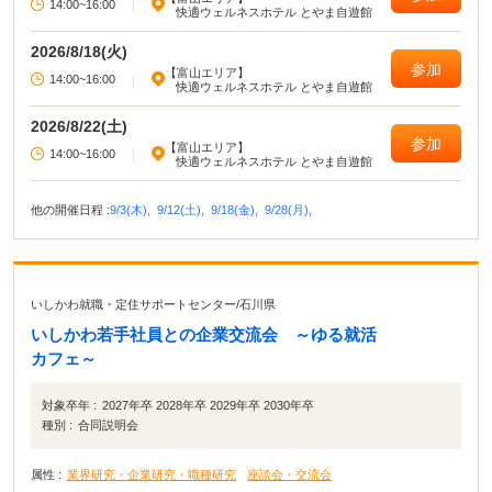
14:00~16:00
|
快適ウェルネスホテル とやま自遊館
2026/8/18(火)
参加
【富山エリア】
14:00~16:00
|
快適ウェルネスホテル とやま自遊館
2026/8/22(土)
参加
【富山エリア】
14:00~16:00
|
快適ウェルネスホテル とやま自遊館
他の開催日程 :
9/3(木),
9/12(土),
9/18(金),
9/28(月),
いしかわ就職・定住サポートセンター
/
石川県
いしかわ若手社員との企業交流会 ～ゆる就活
カフェ～
対象卒年 :
2027年卒 2028年卒 2029年卒 2030年卒
種別 :
合同説明会
属性 :
業界研究・企業研究・職種研究
座談会・交流会