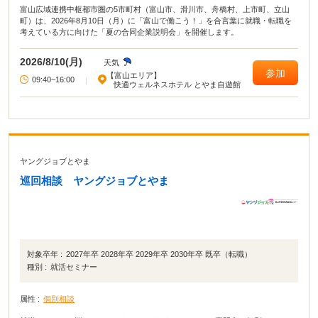
富山広域連携中枢都市圏の5市町村（富山市、滑川市、舟橋村、上市町、立山
町）は、2026年8月10日（月）に「富山で働こう！」を合言葉に就職・転職を
考えている方に向けた「夏の合同企業説明会」を開催します。
2026/8/10(月)
天気
参加
【富山エリア】
09:40~16:00
|
快適ウェルネスホテル とやま自遊館
ヤングジョブとやま
巡回相談 ヤングジョブとやま
対象卒年 :
2027年卒 2028年卒 2029年卒 2030年卒 既卒（転職）
種別 :
就活セミナー
属性 :
個別相談