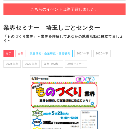
こちらのイベントは終了致しました。
業界セミナー 埼玉しごとセンター
「ものづくり業界」～業界を理解してあなたの就職活動に役立てましょ
う～
終了
全般
業界研究・企業研究・職種研究
2024年卒
2025年卒
2026年卒
2027年卒
既卒（転職）
就活セミナー