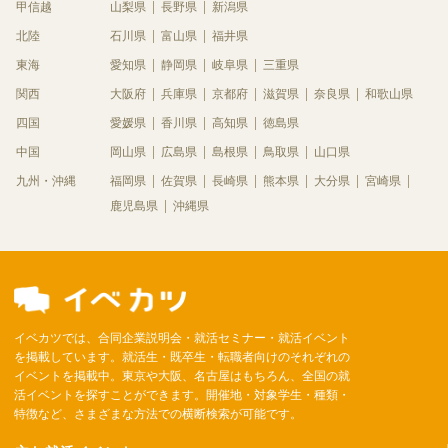
甲信越
山梨県
長野県
新潟県
北陸
石川県
富山県
福井県
東海
愛知県
静岡県
岐阜県
三重県
関西
大阪府
兵庫県
京都府
滋賀県
奈良県
和歌山県
四国
愛媛県
香川県
高知県
徳島県
中国
岡山県
広島県
島根県
鳥取県
山口県
九州・沖縄
福岡県
佐賀県
長崎県
熊本県
大分県
宮崎県
鹿児島県
沖縄県
イベカツでは、合同企業説明会・就活セミナー・就活イベント
を掲載しています。就活生・既卒生・転職者向けのそれぞれの
イベントを掲載中。東京や大阪、名古屋はもちろん、全国の就
活イベントを探すことができます。開催地・対象学生・種類・
特徴など、さまざまな方法での横断検索が可能です。