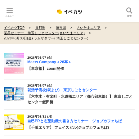
メニュー
検索
イベカツTOP
首都圏
埼玉県
さいたまエリア
業界セミナー 埼玉しごとセンター(さいたまエリア)
2023年6月30日(金) ラムザタワー( 埼玉しごとセンター)
2026年08/07 (金)
Meets Company＜28卒＞
【東京都】 zoom開催
2026年08/07 (金)
就活予備校(就よび) 東京しごとセンター
【六本木・有楽町・水道橋エリア（都心部東部）】 東京しごと
センター飯田橋
2026年08/31 (月)
自己PRと志望動機の書き方セミナー ジョブカフェちば
【千葉エリア】 フェイスビル(ジョブカフェちば)