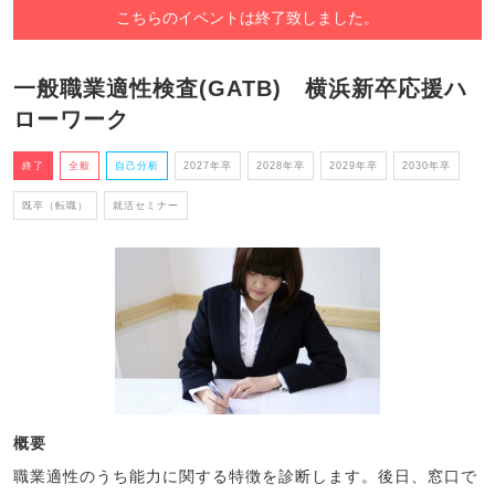
こちらのイベントは終了致しました。
一般職業適性検査(GATB) 横浜新卒応援ハ
ローワーク
終了
全般
自己分析
2027年卒
2028年卒
2029年卒
2030年卒
既卒（転職）
就活セミナー
概要
職業適性のうち能力に関する特徴を診断します。後日、窓口で