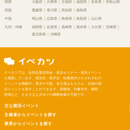
関西
大阪府
兵庫県
京都府
滋賀県
奈良県
和歌山県
四国
愛媛県
香川県
高知県
徳島県
中国
岡山県
広島県
島根県
鳥取県
山口県
九州・沖縄
福岡県
佐賀県
長崎県
熊本県
大分県
宮崎県
鹿児島県
沖縄県
イベカツでは、合同企業説明会・就活セミナー・就活イベント
を掲載しています。就活生・既卒生・転職者向けのそれぞれの
イベントを掲載中。東京や大阪、名古屋はもちろん、全国の就
活イベントを探すことができます。開催地・対象学生・種類・
特徴など、さまざまな方法での横断検索が可能です。
主な就活イベント
主催者からイベントを探す
業界からイベントを探す