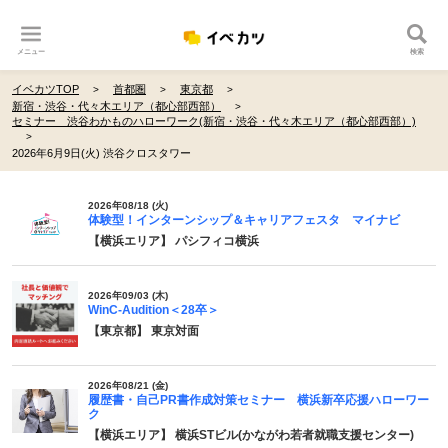
メニュー
検索
イベカツTOP
首都圏
東京都
新宿・渋谷・代々木エリア（都心部西部）
セミナー 渋谷わかものハローワーク(新宿・渋谷・代々木エリア（都心部西部）)
2026年6月9日(火) 渋谷クロスタワー
2026年08/18 (火)
体験型！インターンシップ＆キャリアフェスタ マイナビ
【横浜エリア】 パシフィコ横浜
2026年09/03 (木)
WinC-Audition＜28卒＞
【東京都】 東京対面
2026年08/21 (金)
履歴書・自己PR書作成対策セミナー 横浜新卒応援ハローワー
ク
【横浜エリア】 横浜STビル(かながわ若者就職支援センター)