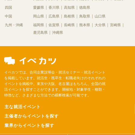
四国
愛媛県
香川県
高知県
徳島県
中国
岡山県
広島県
島根県
鳥取県
山口県
九州・沖縄
福岡県
佐賀県
長崎県
熊本県
大分県
宮崎県
鹿児島県
沖縄県
イベカツでは、合同企業説明会・就活セミナー・就活イベント
を掲載しています。就活生・既卒生・転職者向けのそれぞれの
イベントを掲載中。東京や大阪、名古屋はもちろん、全国の就
活イベントを探すことができます。開催地・対象学生・種類・
特徴など、さまざまな方法での横断検索が可能です。
主な就活イベント
主催者からイベントを探す
業界からイベントを探す