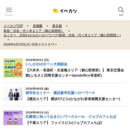
メニュー
検索
イベカツTOP
首都圏
東京都
新宿・渋谷・代々木エリア（都心部西部）
セミナー 渋谷わかものハローワーク(新宿・渋谷・代々木エリア（都心部西部）)
2026年6月23日(火) 渋谷クロスタワー
2026年08/23 (日)
いしかわUIターン大相談会
【六本木・有楽町・水道橋エリア（都心部東部）】 東京交通会
館(ふるさと回帰支援センター/goodoffice有楽町)
2026年08/28 (金)
留学生セミナー 横浜新卒応援ハローワーク
【横浜エリア】 横浜STビル(かながわ若者就職支援センター)
2026年08/18 (火)
応募前に知っておきたいワークルール ジョブカフェちば
【千葉エリア】 フェイスビル(ジョブカフェちば)