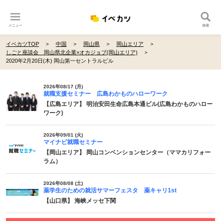
メニュー
検索
イベカツTOP
中国
岡山県
岡山エリア
しごと座談会 岡山県北企業×オカジョブ(岡山エリア)
2020年2月20日(木) 岡山第一セントラルビル
2026年08/17 (月)
就職支援セミナー 広島わかものハローワーク
【広島エリア】 明治安田生命広島本通ビル(広島わかものハロー
ワーク)
2026年09/01 (火)
マイナビ就職セミナー
【岡山エリア】 岡山コンベンションセンター（ママカリフォー
ラム）
2026年08/08 (土)
薬学生のための就活サマーフェスタ 薬キャリ1st
【山口県】 海峡メッセ下関