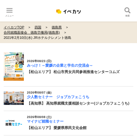
メニュー
検索
イベカツTOP
四国
徳島県
合同就職面接会 徳島労働局(徳島県)
2021年2月10日(水) JRホテルクレメント徳島
2026年08/23 (日)
みっけ！～愛媛の企業と学生の交流会～
【松山エリア】 松山市男女共同参画推進センターコムズ
2026年08/07 (金)
少人数セミナー ジョブカフェこうち
【高知県】 高知県就職支援相談センター(ジョブカフェこうち)
2026年08/08 (土)
マイナビ就職セミナー
【松山エリア】 愛媛県県民文化会館