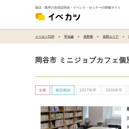
就活・既卒の合同説明会・イベント・セミナーの情報サイト
イベカツTOP
甲信越
長野県
長野エリア
岡谷市 ミニジョブカフェ個
全般
個別相談
2027年卒
2028年卒