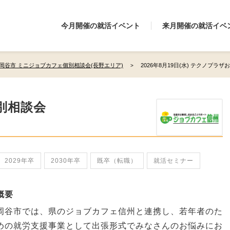
今月開催の就活イベント
来月開催の就活イベ
岡谷市 ミニジョブカフェ個別相談会(長野エリア)
2026年8月19日(水) テクノプラザ
別相談会
2029年卒
2030年卒
既卒（転職）
就活セミナー
概要
岡谷市では、県のジョブカフェ信州と連携し、若年者のた
めの就労支援事業として出張形式でみなさんのお悩みにお