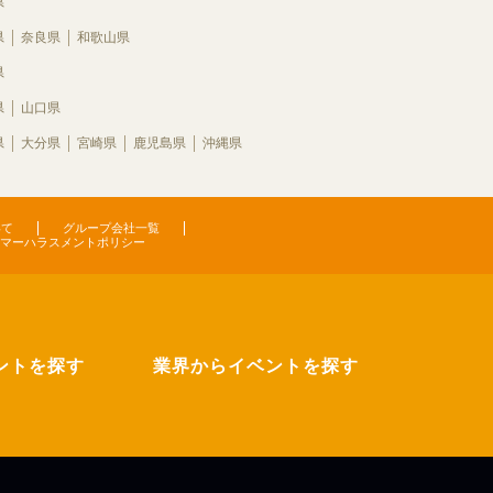
県
県
奈良県
和歌山県
県
県
山口県
県
大分県
宮崎県
鹿児島県
沖縄県
いて
グループ会社一覧
マーハラスメントポリシー
ントを探す
業界からイベントを探す