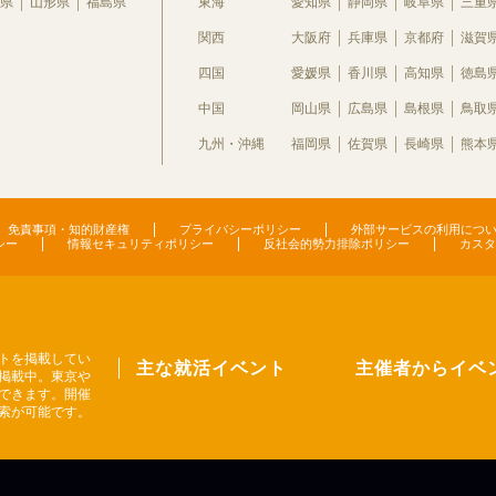
県
山形県
福島県
東海
愛知県
静岡県
岐阜県
三重
関西
大阪府
兵庫県
京都府
滋賀
四国
愛媛県
香川県
高知県
徳島
中国
岡山県
広島県
島根県
鳥取
九州・沖縄
福岡県
佐賀県
長崎県
熊本
免責事項・知的財産権
プライバシーポリシー
外部サービスの利用につ
シー
情報セキュリティポリシー
反社会的勢力排除ポリシー
カスタ
トを掲載してい
主な就活イベント
主催者からイベ
掲載中。東京や
できます。開催
索が可能です。