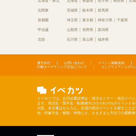
北海道・東北
北海道
青森県
岩手県
秋田県
宮城
北関東
茨城県
栃木県
群馬県
首都圏
埼玉県
東京都
神奈川県
千葉県
甲信越
山梨県
長野県
新潟県
北陸
石川県
富山県
福井県
運営会社
お問い合わせ
イベント掲載依頼
行動ターゲティング広告について
コンプライアンスポリ
イベカツでは、合同企業説明会・就活セミナー・就活イベン
ます。就活生・既卒生・転職者向けのそれぞれのイベントを
大阪、名古屋はもちろん、全国の就活イベントを探すことが
地・対象学生・種類・特徴など、さまざまな方法での横断検