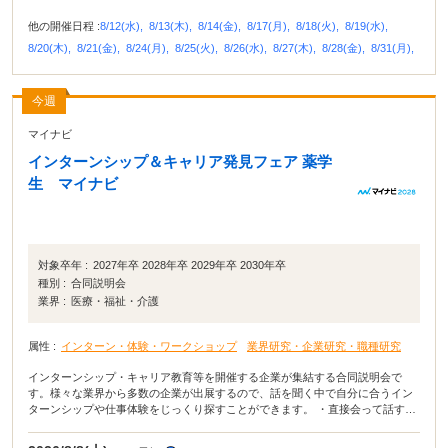
他の開催日程 :
8/12(水),
8/13(木),
8/14(金),
8/17(月),
8/18(火),
8/19(水),
8/20(木),
8/21(金),
8/24(月),
8/25(火),
8/26(水),
8/27(木),
8/28(金),
8/31(月),
今週
マイナビ
インターンシップ＆キャリア発見フェア 薬学
生 マイナビ
対象卒年 :
2027年卒 2028年卒 2029年卒 2030年卒
種別 :
合同説明会
業界 :
医療・福祉・介護
属性 :
インターン・体験・ワークショップ
業界研究・企業研究・職種研究
インターンシップ・キャリア教育等を開催する企業が集結する合同説明会で
す。様々な業界から多数の企業が出展するので、話を聞く中で自分に合うイン
ターンシップや仕事体験をじっくり探すことができます。 ・直接会って話すこ
とで業界や企業の理解がより深まる！ ・疑問点・不明点をその場で解決でき
る！ ・周囲の学生の雰囲気が分かり意識が高まる！