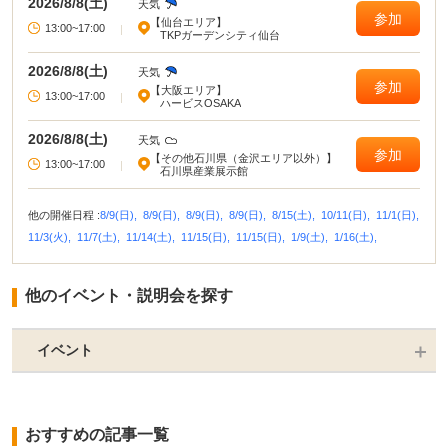
2026/8/8(土)
天気
参加
【仙台エリア】
13:00~17:00
|
TKPガーデンシティ仙台
2026/8/8(土)
天気
参加
【大阪エリア】
13:00~17:00
|
ハービスOSAKA
2026/8/8(土)
天気
参加
【その他石川県（金沢エリア以外）】
13:00~17:00
|
石川県産業展示館
他の開催日程 :
8/9(日),
8/9(日),
8/9(日),
8/9(日),
8/15(土),
10/11(日),
11/1(日),
11/3(火),
11/7(土),
11/14(土),
11/15(日),
11/15(日),
1/9(土),
1/16(土),
他のイベント・説明会を探す
イベント
おすすめの記事一覧