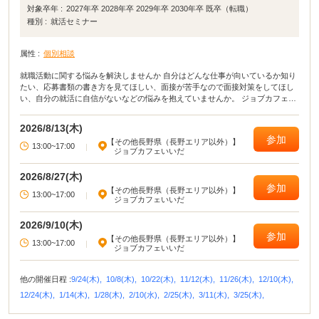
対象卒年 :
2027年卒 2028年卒 2029年卒 2030年卒 既卒（転職）
種別 :
就活セミナー
属性 :
個別相談
就職活動に関する悩みを解決しませんか 自分はどんな仕事が向いているか知り
たい、応募書類の書き方を見てほしい、面接が苦手なので面接対策をしてほし
い、自分の就活に自信がないなどの悩みを抱えていませんか。 ジョブカフェい
いだでは、こうした悩みや不安を解消し、前向きに就活ができるようキャリア
コンサルタントによる個別相談を実施します。 なお、この事業は、ジョブカフ
2026/8/13(木)
ェ信州との共催です。
参加
【その他長野県（長野エリア以外）】
13:00~17:00
|
ジョブカフェいいだ
2026/8/27(木)
参加
【その他長野県（長野エリア以外）】
13:00~17:00
|
ジョブカフェいいだ
2026/9/10(木)
参加
【その他長野県（長野エリア以外）】
13:00~17:00
|
ジョブカフェいいだ
他の開催日程 :
9/24(木),
10/8(木),
10/22(木),
11/12(木),
11/26(木),
12/10(木),
12/24(木),
1/14(木),
1/28(木),
2/10(水),
2/25(木),
3/11(木),
3/25(木),