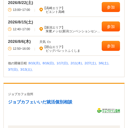
2026/8/22(土)
参加
【高崎エリア】
13:00~17:00
|
ビエント高崎
2026/8/15(土)
参加
【新潟エリア】
12:40~17:00
|
朱鷺メッセ(新潟コンベンションセンタ
ー)
2026/8/6(木)
天気
参加
【郡山エリア】
12:50~16:00
|
ビッグパレットふくしま
他の開催日程 :
8/10(月),
8/16(日),
1/17(日),
2/11(木),
2/27(土),
3/6(土),
3/7(日),
3/13(土),
ジョブカフェ信州
ジョブカフェいいだ就活個別相談