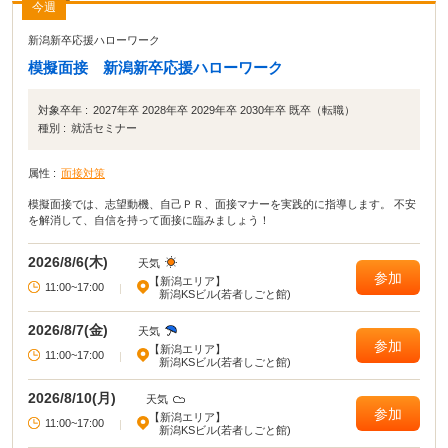
今週
新潟新卒応援ハローワーク
模擬面接 新潟新卒応援ハローワーク
対象卒年 :
2027年卒 2028年卒 2029年卒 2030年卒 既卒（転職）
種別 :
就活セミナー
属性 :
面接対策
模擬面接では、志望動機、自己ＰＲ、面接マナーを実践的に指導します。 不安
を解消して、自信を持って面接に臨みましょう！
2026/8/6(木)
天気
参加
【新潟エリア】
11:00~17:00
|
新潟KSビル(若者しごと館)
2026/8/7(金)
天気
参加
【新潟エリア】
11:00~17:00
|
新潟KSビル(若者しごと館)
2026/8/10(月)
天気
参加
【新潟エリア】
11:00~17:00
|
新潟KSビル(若者しごと館)