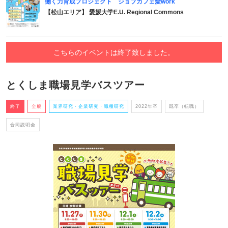
働く力育成プロジェクト ジョブカフェ愛work
【松山エリア】 愛媛大学E.U. Regional Commons
こちらのイベントは終了致しました。
とくしま職場見学バスツアー
終了
全般
業界研究・企業研究・職種研究
2022年卒
既卒（転職）
合同説明会