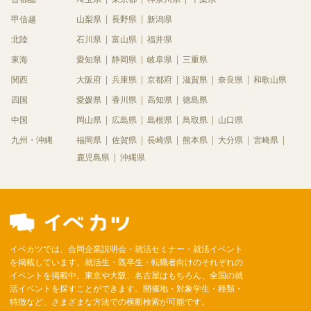
甲信越
山梨県
長野県
新潟県
北陸
石川県
富山県
福井県
東海
愛知県
静岡県
岐阜県
三重県
関西
大阪府
兵庫県
京都府
滋賀県
奈良県
和歌山県
四国
愛媛県
香川県
高知県
徳島県
中国
岡山県
広島県
島根県
鳥取県
山口県
九州・沖縄
福岡県
佐賀県
長崎県
熊本県
大分県
宮崎県
鹿児島県
沖縄県
イベカツでは、合同企業説明会・就活セミナー・就活イベント
を掲載しています。就活生・既卒生・転職者向けのそれぞれの
イベントを掲載中。東京や大阪、名古屋はもちろん、全国の就
活イベントを探すことができます。開催地・対象学生・種類・
特徴など、さまざまな方法での横断検索が可能です。