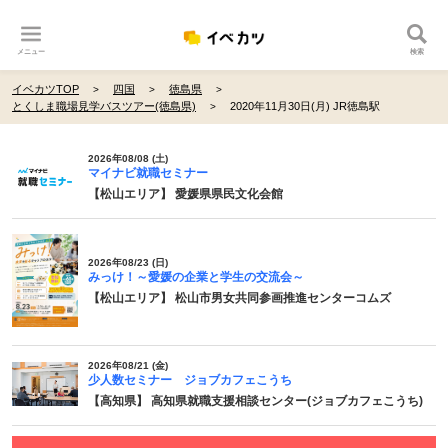
メニュー
検索
イベカツTOP
四国
徳島県
とくしま職場見学バスツアー(徳島県)
2020年11月30日(月) JR徳島駅
2026年08/08 (土)
マイナビ就職セミナー
【松山エリア】 愛媛県県民文化会館
2026年08/23 (日)
みっけ！～愛媛の企業と学生の交流会～
【松山エリア】 松山市男女共同参画推進センターコムズ
2026年08/21 (金)
少人数セミナー ジョブカフェこうち
【高知県】 高知県就職支援相談センター(ジョブカフェこうち)