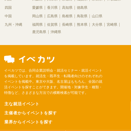
四国
愛媛県
香川県
高知県
徳島県
中国
岡山県
広島県
島根県
鳥取県
山口県
九州・沖縄
福岡県
佐賀県
長崎県
熊本県
大分県
宮崎県
鹿児島県
沖縄県
イベカツでは、合同企業説明会・就活セミナー・就活イベント
を掲載しています。就活生・既卒生・転職者向けのそれぞれの
イベントを掲載中。東京や大阪、名古屋はもちろん、全国の就
活イベントを探すことができます。開催地・対象学生・種類・
特徴など、さまざまな方法での横断検索が可能です。
主な就活イベント
主催者からイベントを探す
業界からイベントを探す